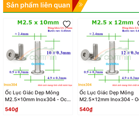
Sản phẩm liên quan
Ốc Lục Giác Dẹp Mỏng
Ốc Lục Giác Dẹp Mỏng
M2.5x10mm Inox304 - Oc
M2.5x12mm Inox304 - O
Luc Giac Dep Mong
Luc Giac Dep Mong
540₫
540₫