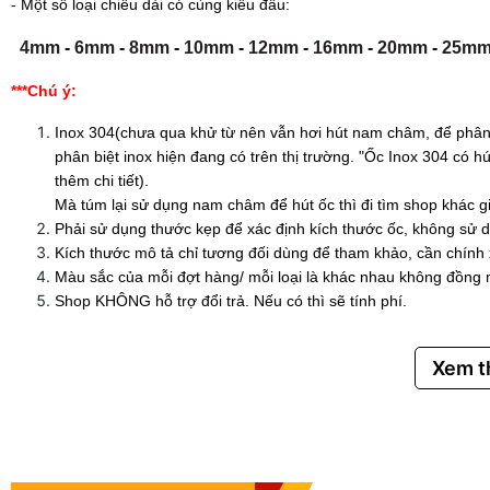
- Một số loại chiều dài có cùng kiểu đầu:
4mm
-
6mm
-
8mm
-
10mm
-
12mm
-
16mm
-
20mm
-
25m
***Chú ý:
Inox 304(chưa qua khử từ nên vẫn hơi hút nam châm, để phân 
phân biệt inox hiện đang có trên thị trường. "Ốc Inox 304 có
thêm chi tiết).
Mà túm lại sử dụng nam châm để hút ốc thì đi tìm shop khác g
Phải sử dụng thước kẹp để xác định kích thước ốc, không sử d
Kích thước mô tả chỉ tương đối dùng để tham khảo, cần chính
Màu sắc của mỗi đợt hàng/ mỗi loại là khác nhau không đồng 
Shop KHÔNG hỗ trợ đổi trả. Nếu có thì sẽ tính phí.
Xem 