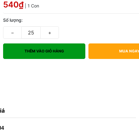
540₫
| 1 Con
Số lượng:
−
+
THÊM VÀO GIỎ HÀNG
MUA NGA
iá
04