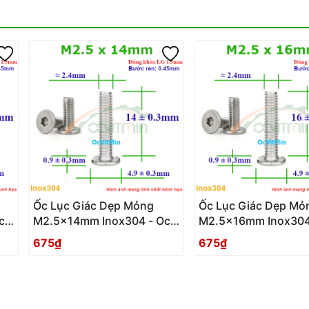
Ốc Lục Giác Dẹp Mỏng
Ốc Lục Giác Dẹp Mỏ
c
M2.5x14mm Inox304 - Oc
M2.5x16mm Inox304
Luc Giac Dep Mong
Luc Giac Dep Mong
675₫
675₫