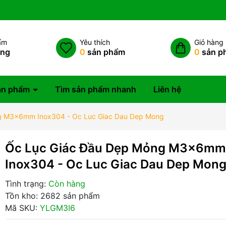
ẩm
Yêu thích
Giỏ hàng
àng
0
sản phẩm
0
sản p
ản phẩm
Tìm sản phẩm nhanh
Liên hệ
g M3x6mm Inox304 - Oc Luc Giac Dau Dep Mong
Ốc Lục Giác Đầu Dẹp Mỏng M3x6mm
Inox304 - Oc Luc Giac Dau Dep Mon
Tình trạng:
Còn hàng
Tồn kho: 2682 sản phẩm
Mã SKU:
YLGM3I6