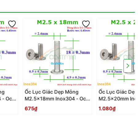
ng
Ốc Lục Giác Dẹp Mỏng
Ốc Lục Giác Dẹ
 - Oc
M2.5x18mm Inox304 - Oc
M2.5x20mm Inox
Luc Giac Dep Mong
Luc Giac Dep M
675₫
1.080₫