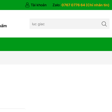
Tài khoản
Zalo:
0767 0776 64 (Chỉ nhắn tin)
hẩm
g