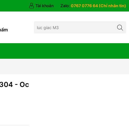
Tài khoản
Zalo:
0767 0776 64 (Chỉ nhắn tin)
hẩm
304 - Oc