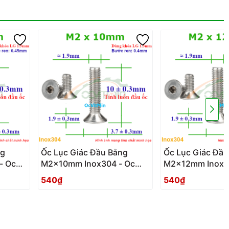
ng
Ốc Lục Giác Đầu Bằng
Ốc Lục Giác Đầu
- Oc
M2x10mm Inox304 - Oc
M2x12mm Inox3
Luc Giac Dau Bang
Luc Giac Dau Ba
540₫
540₫