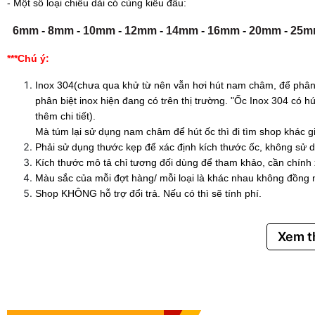
- Một số loại chiều dài có cùng kiểu đầu:
6mm
-
8mm
-
10mm
-
12mm
-
14mm
-
16mm
-
20mm
-
25m
***Chú ý:
Inox 304(chưa qua khử từ nên vẫn hơi hút nam châm, để phân 
phân biệt inox hiện đang có trên thị trường. "Ốc Inox 304 có
thêm chi tiết).
Mà túm lại sử dụng nam châm để hút ốc thì đi tìm shop khác g
Phải sử dụng thước kẹp để xác định kích thước ốc, không sử d
Kích thước mô tả chỉ tương đối dùng để tham khảo, cần chính
Màu sắc của mỗi đợt hàng/ mỗi loại là khác nhau không đồng 
Shop KHÔNG hỗ trợ đổi trả. Nếu có thì sẽ tính phí.
Xem 