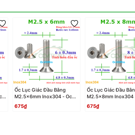
Ốc Lục Giác Đầu Bằng
Ốc Lục Giác Đầu Bằ
c
M2.5x6mm Inox304 - Oc
M2.5x8mm Inox304 
Luc Giac Dau Bang
Luc Giac Dau Bang
675₫
675₫