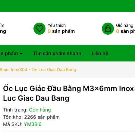
ẩm
Yêu thích
Giỏ hàng
àng
0
sản phẩm
0
sản p
ản phẩm
Tìm sản phẩm nhanh
Liên hệ
6mm Inox304 - Oc Luc Giac Dau Bang
Ốc Lục Giác Đầu Bằng M3x6mm Inox
Luc Giac Dau Bang
Tình trạng:
Còn hàng
Tồn kho: 2266 sản phẩm
Mã SKU:
YM3BI6