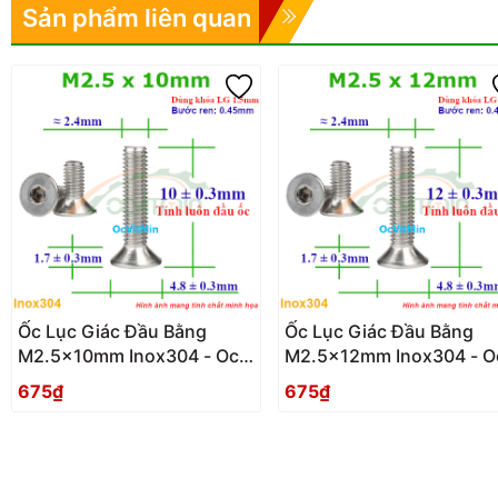
Sản phẩm liên quan
Ốc Lục Giác Đầu Bằng
Ốc Lục Giác Đầu Bằng
M2.5x10mm Inox304 - Oc
M2.5x12mm Inox304 - O
Luc Giac Dau Bang
Luc Giac Dau Bang
675₫
675₫