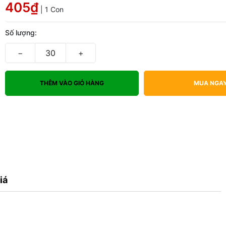
405₫
| 1 Con
Số lượng:
−
+
THÊM VÀO GIỎ HÀNG
MUA NGA
iá