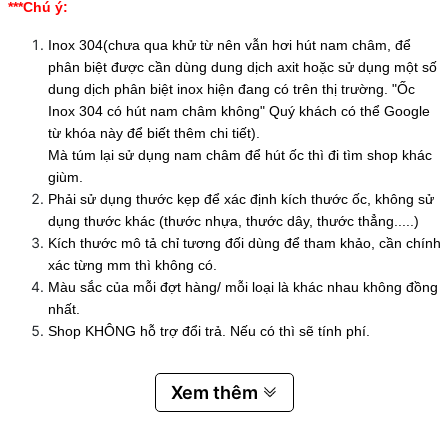
***Chú ý:
Inox 304(chưa qua khử từ nên vẫn hơi hút nam châm, để
phân biệt được cần dùng dung dịch axit hoặc sử dụng một số
dung dịch phân biệt inox hiện đang có trên thị trường. "Ốc
Inox 304 có hút nam châm không" Quý khách có thể Google
từ khóa này để biết thêm chi tiết).
Mà túm lại sử dụng nam châm để hút ốc thì đi tìm shop khác
giùm.
Phải sử dụng thước kẹp để xác định kích thước ốc, không sử
dụng thước khác (thước nhựa, thước dây, thước thẳng.....)
Kích thước mô tả chỉ tương đối dùng để tham khảo, cần chính
xác từng mm thì không có.
Màu sắc của mỗi đợt hàng/ mỗi loại là khác nhau không đồng
nhất.
Shop KHÔNG hỗ trợ đổi trả. Nếu có thì sẽ tính phí.
Xem thêm