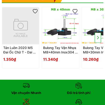
Tán Luồn 2020 M5
Bulong Tay Vặn Nhựa
Bulong Tay V
Đai Ốc Chữ T - Dai Oc
M8x40mm Inox304 -
M8x30mm Ino
Tan Ecu Chu T Luon
Tay Van Nhua
Tay Van Nhua
1.350₫
11.340₫
10.260₫
Vận chuyển Nhanh
Đổi trả tính phí