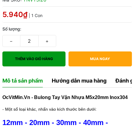
5.940₫
| 1 Con
Số lượng:
−
+
THÊM VÀO GIỎ HÀNG
MUA NGAY
Mô tả sản phẩm
Hướng dẫn mua hàng
Đánh g
OcVitMin.Vn - Bulong Tay Vặn Nhựa M5x20mm Inox304
- Một số loại khác, nhấn vào kích thước bên dưới:
12mm
-
20mm
-
30mm
-
40mm
-