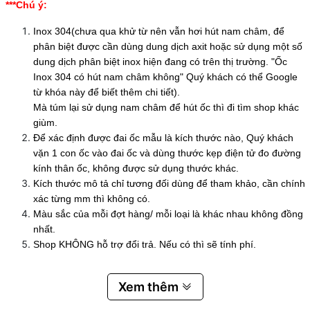
***Chú ý:
Inox 304(chưa qua khử từ nên vẫn hơi hút nam châm, để
phân biệt được cần dùng dung dịch axit hoặc sử dụng một số
dung dịch phân biệt inox hiện đang có trên thị trường. "Ốc
Inox 304 có hút nam châm không" Quý khách có thể Google
từ khóa này để biết thêm chi tiết).
Mà túm lại sử dụng nam châm để hút ốc thì đi tìm shop khác
giùm.
Để xác định được đai ốc mẫu là kích thước nào, Quý khách
vặn 1 con ốc vào đai ốc và dùng thước kẹp điện tử đo đường
kính thân ốc, không được sử dụng thước khác.
Kích thước mô tả chỉ tương đối dùng để tham khảo, cần chính
xác từng mm thì không có.
Màu sắc của mỗi đợt hàng/ mỗi loại là khác nhau không đồng
nhất.
Shop KHÔNG hỗ trợ đổi trả. Nếu có thì sẽ tính phí.
Xem thêm