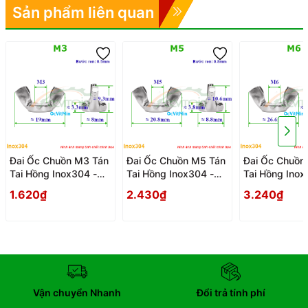
Sản phẩm liên quan
Đai Ốc Chuồn M3 Tán
Đai Ốc Chuồn M5 Tán
Đai Ốc Chuồn
Tai Hồng Inox304 -
Tai Hồng Inox304 -
Tai Hồng Inox
Dai Oc Chuon Tan Ecu
Dai Oc Chuon Tan Ecu
Dai Oc Chuon
1.620₫
2.430₫
3.240₫
Tai Hong
Tai Hong
Tai Hong
Vận chuyển Nhanh
Đổi trả tính phí