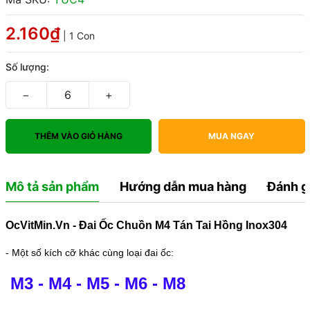
2.160₫
| 1 Con
Số lượng:
−
+
THÊM VÀO GIỎ HÀNG
MUA NGAY
Mô tả sản phẩm
Hướng dẫn mua hàng
Đánh g
OcVitMin.Vn - Đai Ốc Chuồn M4 Tán Tai Hồng Inox304
- Một số kích cỡ khác cùng loại đai ốc:
M3
-
M4
-
M5
-
M6
-
M8