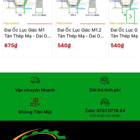
Đai Ốc Lục Giác M1
Đai Ốc Lục Giác M1.2
Đai Ốc Lục Gi
Tán Thép Mạ - Dai Oc
Tán Thép Mạ - Dai Oc
Tán Thép Mạ -
Tan Ecu Luc Giac
Tan Ecu Luc Giac
Tan Ecu Luc G
675₫
540₫
540₫
Vận chuyển Nhanh
Đổi trả tính phí
Zalo: 0767.0776.64
Không Tiền Mặt
Chỉ nhận tin nhắn