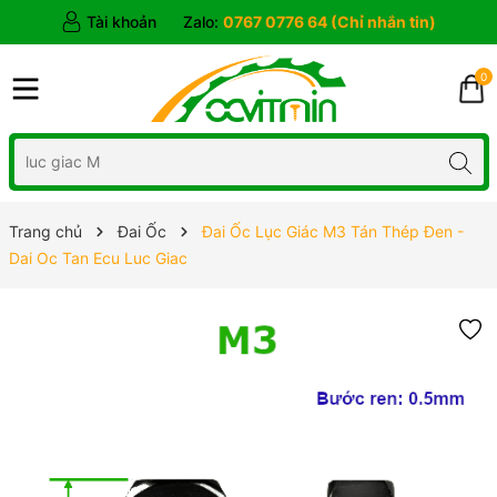
Tài khoản
Zalo:
0767 0776 64 (Chỉ nhắn tin)
0
Trang chủ
Đai Ốc
Đai Ốc Lục Giác M3 Tán Thép Đen -
Dai Oc Tan Ecu Luc Giac