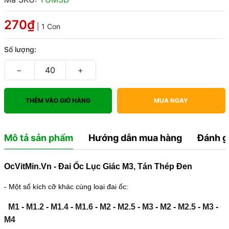
270₫
| 1 Con
Số lượng:
−
+
THÊM VÀO GIỎ HÀNG
MUA NGAY
Mô tả sản phẩm
Hướng dẫn mua hàng
Đánh g
OcVitMin.Vn - Đai Ốc Lục Giác M3, Tán Thép Đen
- Một số kích cỡ khác cùng loại đai ốc:
M1
-
M1.2
-
M1.4
-
M1.6
-
M2
-
M2.5
-
M3
-
M2
-
M2.5
-
M3
-
M4