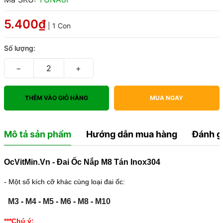
5.400₫
| 1 Con
Số lượng:
−
+
THÊM VÀO GIỎ HÀNG
MUA NGAY
Mô tả sản phẩm
Hướng dẫn mua hàng
Đánh g
OcVitMin.Vn - Đai Ốc Nắp M8 Tán Inox304
- Một số kích cỡ khác cùng loại đai ốc:
M3
-
M4
-
M5
-
M6
-
M8
-
M10
***Chú ý: