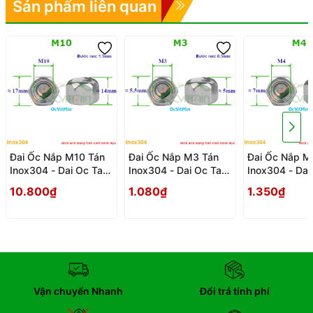
Sản phẩm liên quan
Đai Ốc Nắp M10 Tán
Đai Ốc Nắp M3 Tán
Đai Ốc Nắp M
Inox304 - Dai Oc Tan
Inox304 - Dai Oc Tan
Inox304 - Dai
Ecu Nap
Ecu Nap
Ecu Nap
10.800₫
1.080₫
1.350₫
Vận chuyển Nhanh
Đổi trả tính phí