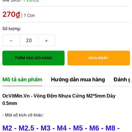
270₫
| 1 Con
Số lượng:
−
+
THÊM VÀO GIỎ HÀNG
MUA NGAY
Mô tả sản phẩm
Hướng dẫn mua hàng
Đánh g
OcVitMin.Vn - Vòng Đệm Nhựa Cứng M2*5mm Dày
0.5mm
- Một số kích cỡ khác:
M2
-
M2.5
-
M3
-
M4
-
M5
-
M6
-
M8
-