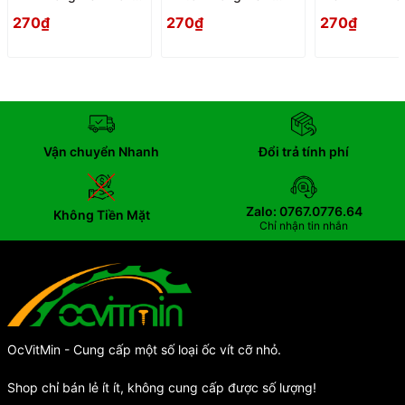
Den Giay Cung
Long Den Giay Cung
Long Den Gia
270₫
270₫
270₫
Vận chuyển Nhanh
Đổi trả tính phí
Zalo: 0767.0776.64
Không Tiền Mặt
Chỉ nhận tin nhắn
OcVitMin - Cung cấp một số loại ốc vít cỡ nhỏ.
Shop chỉ bán lẻ ít ít, không cung cấp được số lượng!