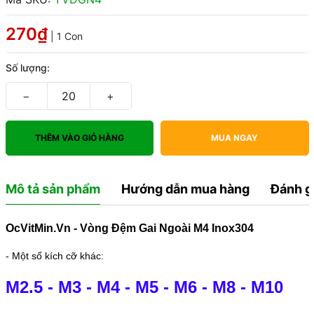
270₫
| 1 Con
Số lượng:
−
+
THÊM VÀO GIỎ HÀNG
MUA NGAY
Mô tả sản phẩm
Hướng dẫn mua hàng
Đánh g
OcVitMin.Vn - Vòng Đệm Gai Ngoài M4 Inox304
- Một số kích cỡ khác:
M2.5
-
M3
-
M4
-
M5
-
M6
-
M8
-
M10