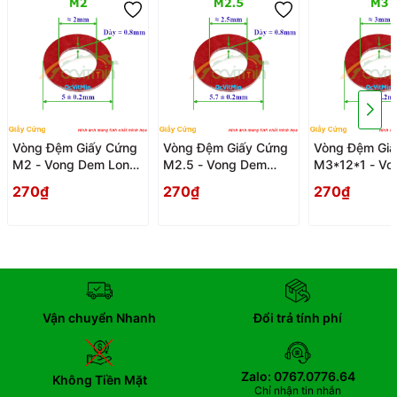
Vòng Đệm Giấy Cứng
Vòng Đệm Giấy Cứng
Vòng Đệm Giấ
M2 - Vong Dem Long
M2.5 - Vong Dem
M3*12*1 - Vo
Den Giay Cung
Long Den Giay Cung
Long Den Gia
270₫
270₫
270₫
Vận chuyển Nhanh
Đổi trả tính phí
Zalo: 0767.0776.64
Không Tiền Mặt
Chỉ nhận tin nhắn