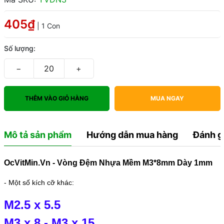
405₫
| 1 Con
Số lượng:
−
+
THÊM VÀO GIỎ HÀNG
MUA NGAY
Mô tả sản phẩm
Hướng dẫn mua hàng
Đánh g
OcVitMin.Vn - Vòng Đệm Nhựa Mềm M3*8mm Dày 1mm
- Một số kích cỡ khác:
M2.5 x 5.5
M3 x 8
-
M3 x 15