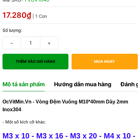
17.280₫
| 1 Con
Số lượng:
−
+
THÊM VÀO GIỎ HÀNG
MUA NGAY
Mô tả sản phẩm
Hướng dẫn mua hàng
Đánh g
OcVitMin.Vn - Vòng Đệm Vuông M10*40mm Dày 2mm
Inox304
- Một số kích cỡ khác:
M3 x 10
-
M3 x 16
-
M3 x 20
-
M4 x 10
-