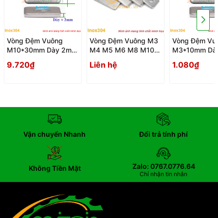
Vòng Đệm Vuông
Vòng Đệm Vuông M3
Vòng Đệm Vu
M10*30mm Dày 2mm
M4 M5 M6 M8 M10
M3*10mm Dà
Inox304 - Vong Dem
Long Đen Inox 304
Inox304 - Vo
9.720₫
Liên hệ
1.080₫
Long Den Vuong
Long Den Vuo
Vận chuyển Nhanh
Đổi trả tính phí
Zalo: 0767.0776.64
Không Tiền Mặt
Chỉ nhận tin nhắn