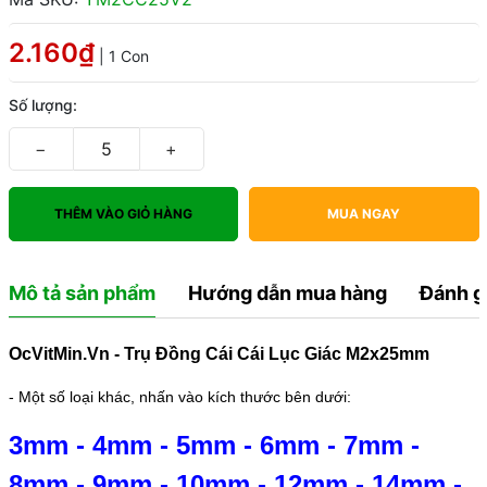
2.160₫
| 1 Con
Số lượng:
−
+
THÊM VÀO GIỎ HÀNG
MUA NGAY
Mô tả sản phẩm
Hướng dẫn mua hàng
Đánh g
OcVitMin.Vn - Trụ Đồng Cái Cái Lục Giác M2x25mm
- Một số loại khác, nhấn vào kích thước bên dưới:
3mm
-
4mm
-
5mm
-
6mm
-
7mm
-
8mm
-
9mm
-
10mm
-
12mm
-
14mm
-