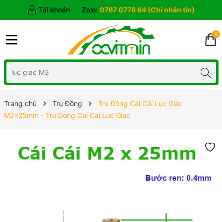
Tài khoản
Zalo:
0767 0776 64 (Chỉ nhắn tin)
0
Trang chủ
Trụ Đồng
Trụ Đồng Cái Cái Lục Giác
M2x25mm - Tru Dong Cai Cai Luc Giac