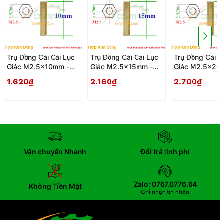
Trụ Đồng Cái Cái Lục
Trụ Đồng Cái Cái Lục
Trụ Đồng Cái 
Giác M2.5x10mm -
Giác M2.5x15mm -
Giác M2.5x2
Tru Dong Cai Cai Luc
Tru Dong Cai Cai Luc
Tru Dong Cai 
1.620₫
2.160₫
2.700₫
Giac
Giac
Giac
Vận chuyển Nhanh
Đổi trả tính phí
Zalo: 0767.0776.64
Không Tiền Mặt
Chỉ nhận tin nhắn