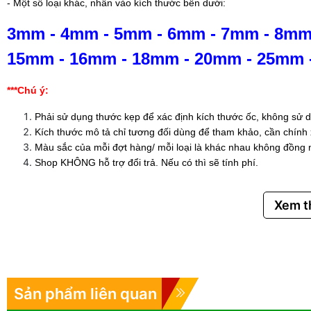
- Một số loại khác, nhấn vào kích thước bên dưới:
3mm
-
4mm
-
5mm
-
6mm
-
7mm
-
8m
15mm
-
16mm
-
18mm
-
20mm
-
25mm
***Chú ý:
Phải sử dụng thước kẹp để xác định kích thước ốc, không sử d
Kích thước mô tả chỉ tương đối dùng để tham khảo, cần chính
Màu sắc của mỗi đợt hàng/ mỗi loại là khác nhau không đồng 
Shop KHÔNG hỗ trợ đổi trả. Nếu có thì sẽ tính phí.
Xem 
Sản phẩm liên quan