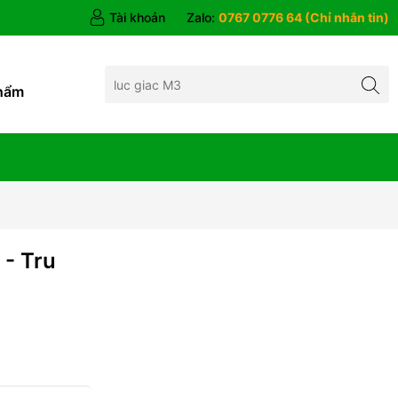
Tài khoản
Zalo:
0767 0776 64 (Chỉ nhắn tin)
hẩm
- Tru