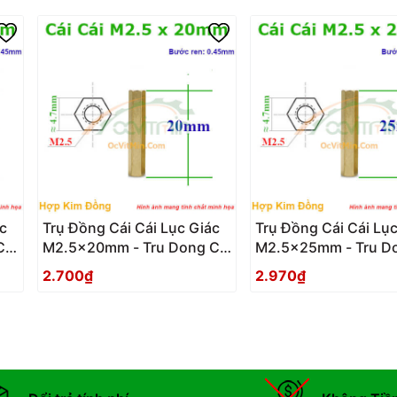
c
Trụ Đồng Cái Cái Lục Giác
Trụ Đồng Cái Cái Lục
Cai
M2.5x20mm - Tru Dong Cai
M2.5x25mm - Tru Do
Cai Luc Giac
Cai Luc Giac
2.700₫
2.970₫