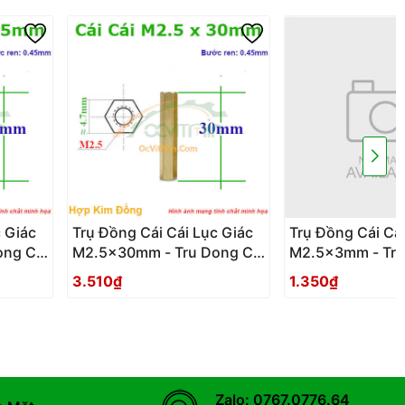
 Giác
Trụ Đồng Cái Cái Lục Giác
Trụ Đồng Cái Cái
ng Cai
M2.5x30mm - Tru Dong Cai
M2.5x3mm - Tru
Cai Luc Giac
Cai Luc Giac
3.510₫
1.350₫
Zalo: 0767.0776.64