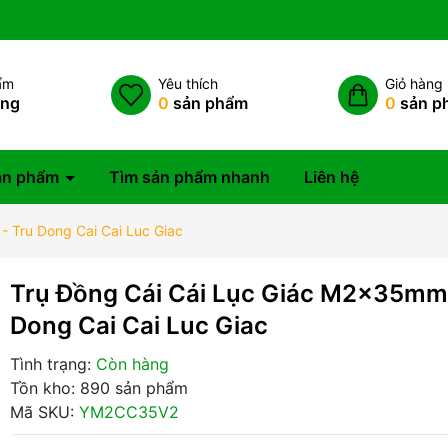
ẩm
Yêu thích
Giỏ hàng
àng
0
sản phẩm
0
sản p
ản phẩm
Tìm sản phẩm nhanh
Liên hệ
 Tru Dong Cai Cai Luc Giac
Trụ Đồng Cái Cái Lục Giác M2x35mm 
Dong Cai Cai Luc Giac
Tình trạng:
Còn hàng
Tồn kho: 890 sản phẩm
Mã SKU:
YM2CC35V2