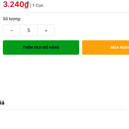
3.240₫
| 1 Con
Số lượng:
−
+
THÊM VÀO GIỎ HÀNG
MUA NGA
iá