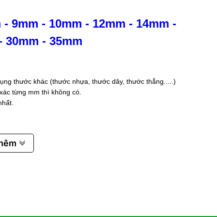
m
-
9mm
-
10mm
-
12mm
-
14mm
-
-
30mm
-
35mm
ụng thước khác (thước nhựa, thước dây, thước thẳng.....)
 xác từng mm thì không có.
nhất.
thêm