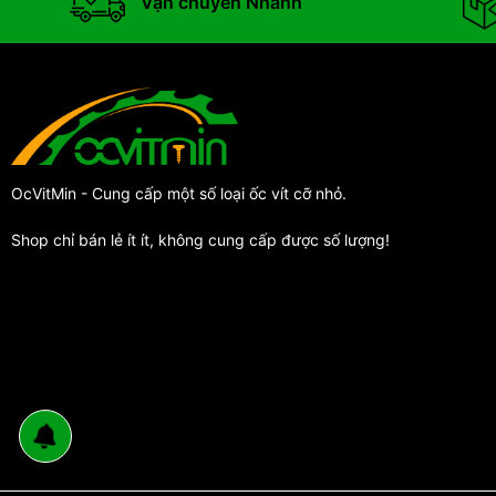
Vận chuyển Nhanh
OcVitMin - Cung cấp một số loại ốc vít cỡ nhỏ.
Shop chỉ bán lẻ ít ít, không cung cấp được số lượng!