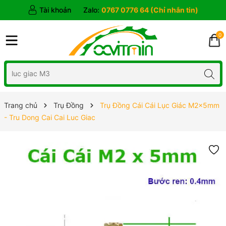
Tài khoản
Zalo:
0767 0776 64 (Chỉ nhắn tin)
0
Trang chủ
Trụ Đồng
Trụ Đồng Cái Cái Lục Giác M2x5mm
- Tru Dong Cai Cai Luc Giac