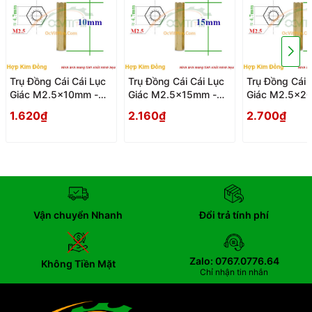
Trụ Đồng Cái Cái Lục
Trụ Đồng Cái Cái Lục
Trụ Đồng Cái 
Giác M2.5x10mm -
Giác M2.5x15mm -
Giác M2.5x2
Tru Dong Cai Cai Luc
Tru Dong Cai Cai Luc
Tru Dong Cai 
1.620₫
2.160₫
2.700₫
Giac
Giac
Giac
Vận chuyển Nhanh
Đổi trả tính phí
Zalo: 0767.0776.64
Không Tiền Mặt
Chỉ nhận tin nhắn