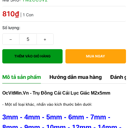
810₫
| 1 Con
Số lượng:
−
+
THÊM VÀO GIỎ HÀNG
MUA NGAY
Mô tả sản phẩm
Hướng dẫn mua hàng
Đánh g
OcVitMin.Vn - Trụ Đồng Cái Cái Lục Giác M2x5mm
- Một số loại khác, nhấn vào kích thước bên dưới:
3mm
-
4mm
-
5mm
-
6mm
-
7mm
-
8mm
-
9mm
-
10mm
-
12mm
-
14mm
-