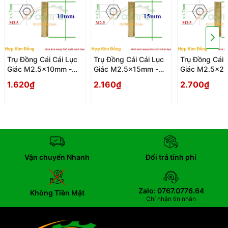
Trụ Đồng Cái Cái Lục
Trụ Đồng Cái Cái Lục
Trụ Đồng Cái 
Giác M2.5x10mm -
Giác M2.5x15mm -
Giác M2.5x2
Tru Dong Cai Cai Luc
Tru Dong Cai Cai Luc
Tru Dong Cai 
1.620₫
2.160₫
2.700₫
Giac
Giac
Giac
Vận chuyển Nhanh
Đổi trả tính phí
Zalo: 0767.0776.64
Không Tiền Mặt
Chỉ nhận tin nhắn