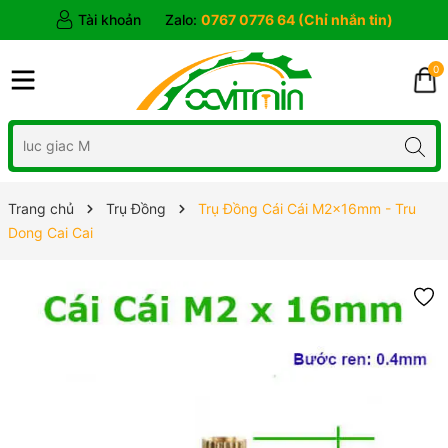
Tài khoản
Zalo:
0767 0776 64 (Chỉ nhắn tin)
0
Trang chủ
Trụ Đồng
Trụ Đồng Cái Cái M2x16mm - Tru
Dong Cai Cai