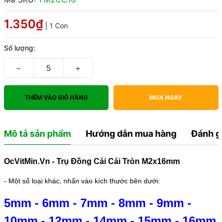
1.350₫
| 1 Con
Số lượng:
−
+
THÊM VÀO GIỎ HÀNG
MUA NGAY
Mô tả sản phẩm
Hướng dẫn mua hàng
Đánh g
OcVitMin.Vn - Trụ Đồng Cái Cái Tròn M2x16mm
- Một số loại khác, nhấn vào kích thước bên dưới:
5mm
-
6mm
-
7mm
-
8mm
-
9mm
-
10mm
-
12mm
-
14mm
-
15mm
-
16mm