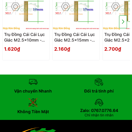
Trụ Đồng Cái Cái Lục
Trụ Đồng Cái Cái Lục
Trụ Đồng Cái 
Giác M2.5x10mm -
Giác M2.5x15mm -
Giác M2.5x2
Tru Dong Cai Cai Luc
Tru Dong Cai Cai Luc
Tru Dong Cai 
1.620₫
2.160₫
2.700₫
Giac
Giac
Giac
Vận chuyển Nhanh
Đổi trả tính phí
Zalo: 0767.0776.64
Không Tiền Mặt
Chỉ nhận tin nhắn