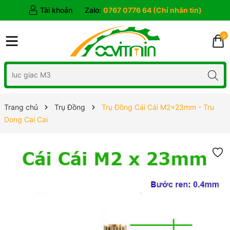
Tài khoản
Zalo:
0767 0776 64 (Chỉ nhắn tin)
0
Trang chủ
Trụ Đồng
Trụ Đồng Cái Cái M2x23mm - Tru
Dong Cai Cai