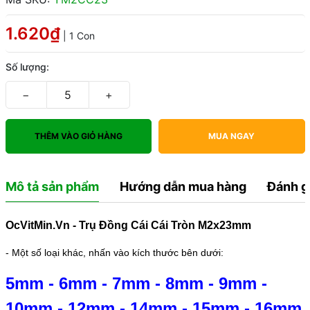
1.620₫
| 1 Con
Số lượng:
−
+
THÊM VÀO GIỎ HÀNG
MUA NGAY
Mô tả sản phẩm
Hướng dẫn mua hàng
Đánh g
OcVitMin.Vn - Trụ Đồng Cái Cái Tròn M2x23mm
- Một số loại khác, nhấn vào kích thước bên dưới:
5mm
-
6mm
-
7mm
-
8mm
-
9mm
-
10mm
-
12mm
-
14mm
-
15mm
-
16mm