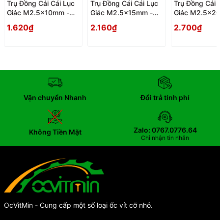
Trụ Đồng Cái Cái Lục
Trụ Đồng Cái Cái Lục
Trụ Đồng Cái 
Giác M2.5x10mm -
Giác M2.5x15mm -
Giác M2.5x2
Tru Dong Cai Cai Luc
Tru Dong Cai Cai Luc
Tru Dong Cai 
1.620₫
2.160₫
2.700₫
Giac
Giac
Giac
Vận chuyển Nhanh
Đổi trả tính phí
Zalo: 0767.0776.64
Không Tiền Mặt
Chỉ nhận tin nhắn
OcVitMin - Cung cấp một số loại ốc vít cỡ nhỏ.