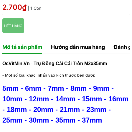
2.700₫
| 1 Con
HẾT HÀNG
Mô tả sản phẩm
Hướng dẫn mua hàng
Đánh g
OcVitMin.Vn - Trụ Đồng Cái Cái Tròn M2x35mm
- Một số loại khác, nhấn vào kích thước bên dưới:
5mm
-
6mm
-
7mm
-
8mm
-
9mm
-
10mm
-
12mm
-
14mm
-
15mm
-
16mm
-
18mm
-
20mm
-
21mm
-
23mm
-
25mm
-
30mm
-
35mm
-
37mm