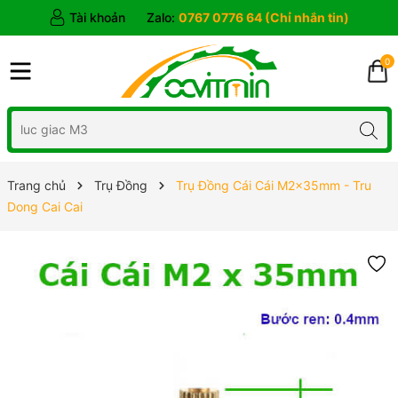
Tài khoản
Zalo:
0767 0776 64 (Chỉ nhắn tin)
0
Trang chủ
Trụ Đồng
Trụ Đồng Cái Cái M2x35mm - Tru
Dong Cai Cai