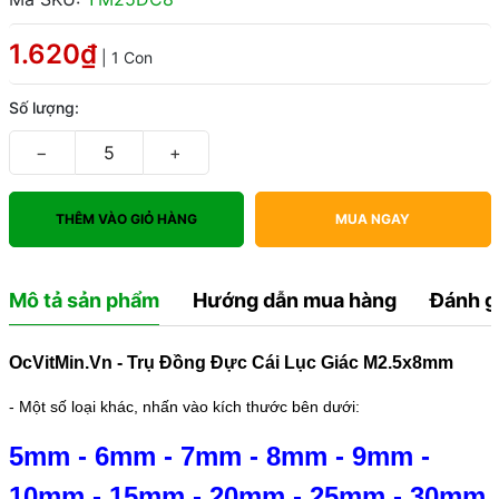
1.620₫
| 1 Con
Số lượng:
−
+
THÊM VÀO GIỎ HÀNG
MUA NGAY
Mô tả sản phẩm
Hướng dẫn mua hàng
Đánh g
OcVitMin.Vn - Trụ Đồng Đực Cái Lục Giác M2.5x8mm
- Một số loại khác, nhấn vào kích thước bên dưới:
5mm
-
6mm
-
7mm
-
8mm
-
9mm
-
10mm
-
15mm
-
20mm
-
25mm
-
30mm