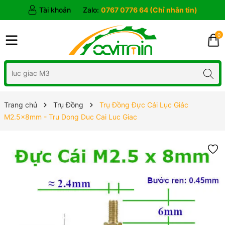
Tài khoản
Zalo:
0767 0776 64 (Chỉ nhắn tin)
0
Trang chủ
Trụ Đồng
Trụ Đồng Đực Cái Lục Giác
M2.5x8mm - Tru Dong Duc Cai Luc Giac