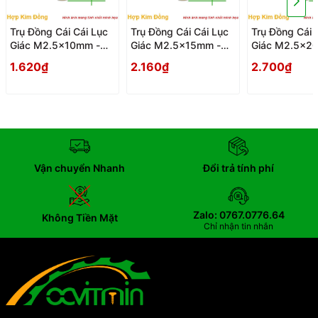
Trụ Đồng Cái Cái Lục
Trụ Đồng Cái Cái Lục
Trụ Đồng Cái 
Giác M2.5x10mm -
Giác M2.5x15mm -
Giác M2.5x2
Tru Dong Cai Cai Luc
Tru Dong Cai Cai Luc
Tru Dong Cai 
1.620₫
2.160₫
2.700₫
Giac
Giac
Giac
Vận chuyển Nhanh
Đổi trả tính phí
Zalo: 0767.0776.64
Không Tiền Mặt
Chỉ nhận tin nhắn