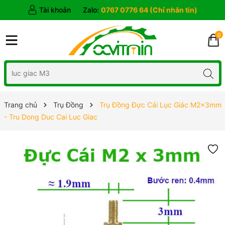
Tài khoản
Zalo:
0767 0776 64 (Chỉ nhắn tin)
0
Trang chủ
Trụ Đồng
Trụ Đồng Đực Cái Lục Giác M2x3mm
- Tru Dong Duc Cai Luc Giac