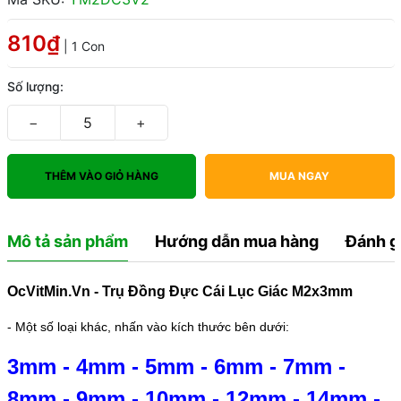
810₫
| 1 Con
Số lượng:
−
+
THÊM VÀO GIỎ HÀNG
MUA NGAY
Mô tả sản phẩm
Hướng dẫn mua hàng
Đánh g
OcVitMin.Vn - Trụ Đồng Đực Cái Lục Giác M2x3mm
- Một số loại khác, nhấn vào kích thước bên dưới:
3mm
-
4mm
-
5mm
-
6mm
-
7mm
-
8mm
-
9mm
-
10mm
-
12mm
-
14mm
-