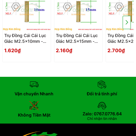
Trụ Đồng Cái Cái Lục
Trụ Đồng Cái Cái Lục
Trụ Đồng Cái 
Giác M2.5x10mm -
Giác M2.5x15mm -
Giác M2.5x2
Tru Dong Cai Cai Luc
Tru Dong Cai Cai Luc
Tru Dong Cai 
1.620₫
2.160₫
2.700₫
Giac
Giac
Giac
Vận chuyển Nhanh
Đổi trả tính phí
Zalo: 0767.0776.64
Không Tiền Mặt
Chỉ nhận tin nhắn