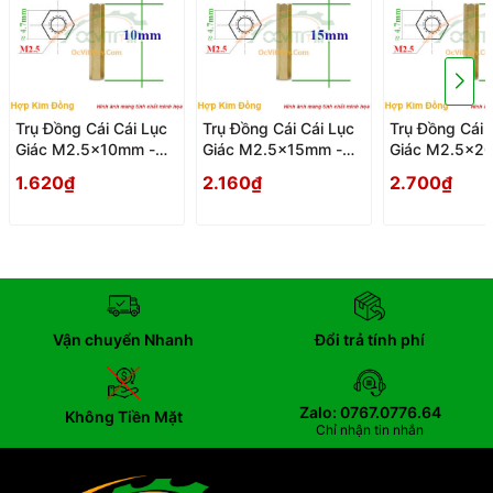
Trụ Đồng Cái Cái Lục
Trụ Đồng Cái Cái Lục
Trụ Đồng Cái 
Giác M2.5x10mm -
Giác M2.5x15mm -
Giác M2.5x2
Tru Dong Cai Cai Luc
Tru Dong Cai Cai Luc
Tru Dong Cai 
1.620₫
2.160₫
2.700₫
Giac
Giac
Giac
Vận chuyển Nhanh
Đổi trả tính phí
Zalo: 0767.0776.64
Không Tiền Mặt
Chỉ nhận tin nhắn