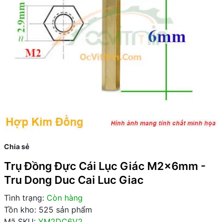
Chia sẻ
Trụ Đồng Đực Cái Lục Giác M2x6mm -
Tru Dong Duc Cai Luc Giac
Tình trạng:
Còn hàng
Tồn kho: 525 sản phẩm
Mã SKU:
YM2DC6V2