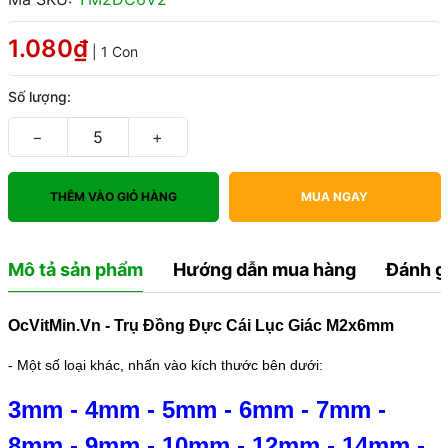
1.080₫
| 1 Con
Số lượng:
−
+
THÊM VÀO GIỎ HÀNG
MUA NGAY
Mô tả sản phẩm
Hướng dẫn mua hàng
Đánh g
OcVitMin.Vn - Trụ Đồng Đực Cái Lục Giác M2x6mm
- Một số loại khác, nhấn vào kích thước bên dưới:
3mm
-
4mm
-
5mm
-
6mm
-
7mm
-
8mm
-
9mm
-
10mm
-
12mm
-
14mm
-