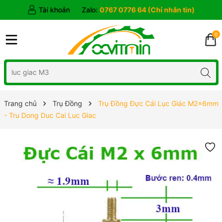
Tài khoản
Zalo:
0767 0776 64 (Chỉ nhắn tin)
0
Trang chủ
Trụ Đồng
Trụ Đồng Đực Cái Lục Giác M2x6mm
- Tru Dong Duc Cai Luc Giac