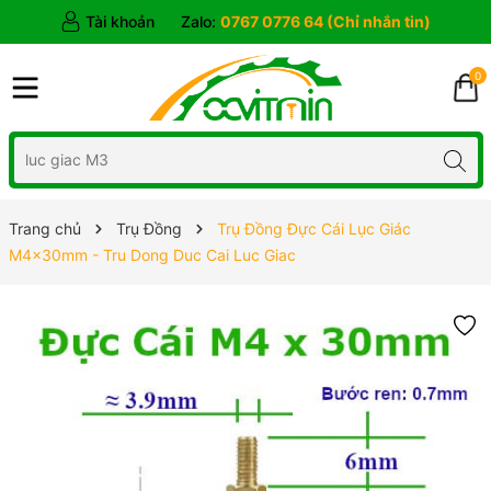
Tài khoản
Zalo:
0767 0776 64 (Chỉ nhắn tin)
0
Trang chủ
Trụ Đồng
Trụ Đồng Đực Cái Lục Giác
M4x30mm - Tru Dong Duc Cai Luc Giac