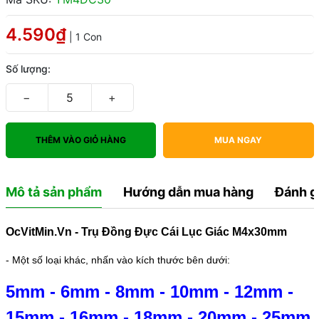
4.590₫
| 1 Con
Số lượng:
−
+
THÊM VÀO GIỎ HÀNG
MUA NGAY
Mô tả sản phẩm
Hướng dẫn mua hàng
Đánh g
OcVitMin.Vn - Trụ Đồng Đực Cái Lục Giác M4x30mm
- Một số loại khác, nhấn vào kích thước bên dưới:
5mm
-
6mm
-
8mm
-
10mm
-
12mm
-
15mm
-
16mm
-
18mm
-
20mm
-
25mm