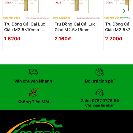
Trụ Đồng Cái Cái Lục
Trụ Đồng Cái Cái Lục
Trụ Đồng Cái 
Giác M2.5x10mm -
Giác M2.5x15mm -
Giác M2.5x2
Tru Dong Cai Cai Luc
Tru Dong Cai Cai Luc
Tru Dong Cai 
1.620₫
2.160₫
2.700₫
Giac
Giac
Giac
Vận chuyển Nhanh
Đổi trả tính phí
Zalo: 0767.0776.64
Không Tiền Mặt
Chỉ nhận tin nhắn