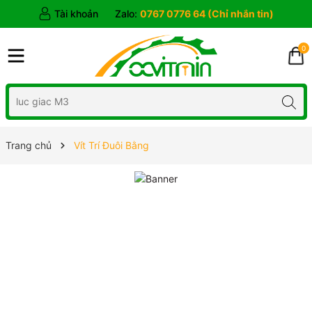
Tài khoản
Zalo:
0767 0776 64 (Chỉ nhắn tin)
0
Trang chủ
Vít Trí Đuôi Bằng