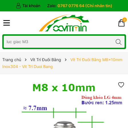
Tài khoản
Zalo:
0767 0776 64 (Chỉ nhắn tin)
0
Trang chủ
Vít Trí Đuôi Bằng
Vít Trí Đuôi Bằng M8x10mm
Inox304 - Vit Tri Duoi Bang