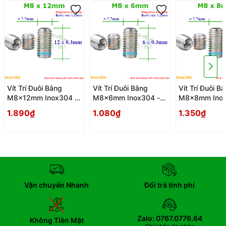
Vít Trí Đuôi Bằng
Vít Trí Đuôi Bằng
Vít Trí Đuôi B
M8x12mm Inox304 -
M8x6mm Inox304 -
M8x8mm Inox
Vit Tri Duoi Bang
Vit Tri Duoi Bang
Vit Tri Duoi B
1.890₫
1.080₫
1.350₫
Vận chuyển Nhanh
Đổi trả tính phí
Zalo: 0767.0776.64
Không Tiền Mặt