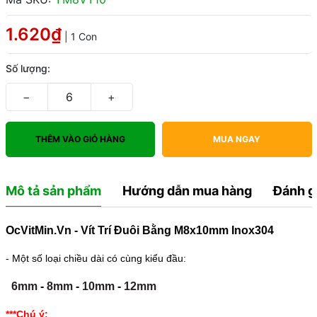
1.620₫
| 1 Con
Số lượng:
−
+
THÊM VÀO GIỎ HÀNG
MUA NGAY
Mô tả sản phẩm
Hướng dẫn mua hàng
Đánh g
OcVitMin.Vn - Vít Trí Đuôi Bằng M8x10mm Inox304
- Một số loại chiều dài có cùng kiểu đầu:
6mm
-
8mm
-
10mm
-
12mm
***Chú ý: