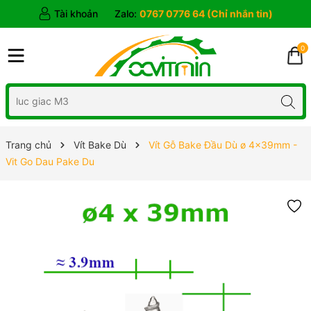
Tài khoản
Zalo:
0767 0776 64 (Chỉ nhắn tin)
0
Trang chủ
Vít Bake Dù
Vít Gỗ Bake Đầu Dù ø 4x39mm -
Vit Go Dau Pake Du