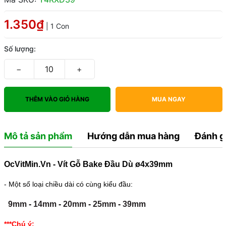
1.350₫
| 1 Con
Số lượng:
−
+
THÊM VÀO GIỎ HÀNG
MUA NGAY
Mô tả sản phẩm
Hướng dẫn mua hàng
Đánh g
OcVitMin.Vn - Vít Gỗ Bake Đầu Dù ø4x39mm
- Một số loại chiều dài có cùng kiểu đầu:
9mm
-
14mm
-
20mm
-
25mm
-
39mm
***Chú ý: