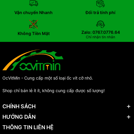
Vận chuyển Nhanh
Đổi trả tính phí
Zalo: 0767.0776.64
Không Tiền Mặt
Chỉ nhận tin nhắn
OcVitMin - Cung cấp một số loại ốc vít cỡ nhỏ.
Shop chỉ bán lẻ ít ít, không cung cấp được số lượng!
CHÍNH SÁCH
HƯỚNG DẪN
THÔNG TIN LIÊN HỆ