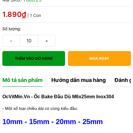
1.890₫
| 1 Con
Số lượng:
−
+
THÊM VÀO GIỎ HÀNG
MUA NGAY
Mô tả sản phẩm
Hướng dẫn mua hàng
Đánh g
OcVitMin.Vn - Ốc Bake Đầu Dù M6x25mm Inox304
- Một số loại chiều dài có cùng kiểu đầu:
10mm
-
15mm
-
20mm
-
25mm