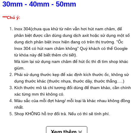
30mm
-
40mm
-
50mm
***Chú ý:
Inox 304(chưa qua khử từ nên vẫn hơi hút nam châm, để
phân biệt được cần dùng dung dịch axit hoặc sử dụng một số
dung dịch phân biệt inox hiện đang có trên thị trường. "Ốc
Inox 304 có hút nam châm không" Quý khách có thể Google
từ khóa này để biết thêm chi tiết).
Mà túm lại sử dụng nam châm để hút ốc thì đi tìm shop khác
giùm.
Phải sử dụng thước kẹp để xác định kích thước ốc, không sử
dụng thước khác (thước nhựa, thước dây, thước thẳng.....)
Kích thước mô tả chỉ tương đối dùng để tham khảo, cần chính
xác từng mm thì không có.
Màu sắc của mỗi đợt hàng/ mỗi loại là khác nhau không đồng
nhất.
Shop KHÔNG hỗ trợ đổi trả. Nếu có thì sẽ tính phí.
Xem thêm