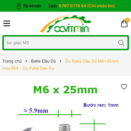
Tài khoản
Zalo:
0767 0776 64 (Chỉ nhắn tin)
0
Trang chủ
BaKe Đầu Dù
Ốc Bake Đầu Dù M6x25mm
Inox304 - Oc PaKe Dau Du