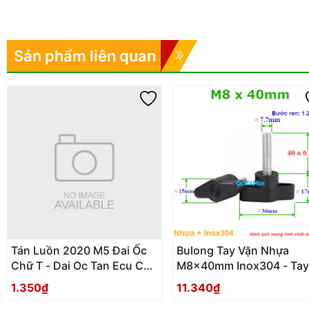
Sản phẩm liên quan
Tán Luồn 2020 M5 Đai Ốc
Bulong Tay Vặn Nhựa
Chữ T - Dai Oc Tan Ecu Chu
M8x40mm Inox304 - Tay
T Luon
Van Nhua
1.350₫
11.340₫