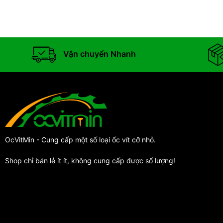
Vận chuyển Nhanh
OcVitMin - Cung cấp một số loại ốc vít cỡ nhỏ.
Shop chỉ bán lẻ ít ít, không cung cấp được số lượng!