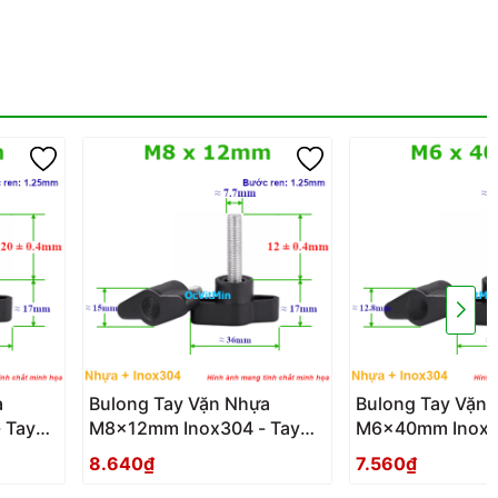
a
Bulong Tay Vặn Nhựa
Bulong Tay Vặn
 Tay
M8x12mm Inox304 - Tay
M6x40mm Inox30
Van Nhua
Van Nhua
8.640₫
7.560₫