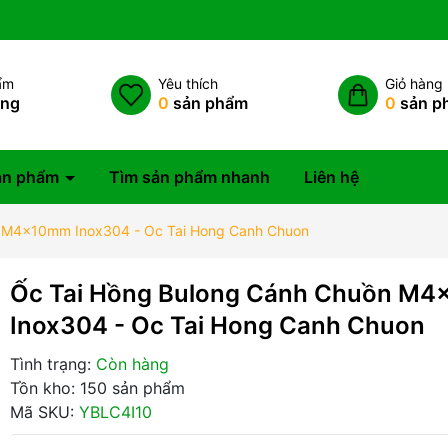
ẩm
Yêu thích
Giỏ hàng
àng
0
sản phẩm
0
sản p
ản phẩm
Tìm sản phẩm nhanh
Liên hệ
n M4x10mm Inox304 - Oc Tai Hong Canh Chuon
Ốc Tai Hồng Bulong Cánh Chuồn M
Inox304 - Oc Tai Hong Canh Chuon
Tình trạng:
Còn hàng
Tồn kho: 150 sản phẩm
Mã SKU:
YBLC4I10