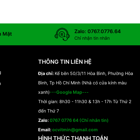
Zalo: 0767.0776.64
n Mặt
Chỉ nhận tin nhắn
THÔNG TIN LIÊN HỆ
g
Địa chỉ:
Kế bên 50/3/11 Hòa Bình, Phường Hòa
Bình, Tp Hồ Chí Minh (Nhà có cửa kính màu
n
xanh)
---Google Map---
Thời gian: 8h30 - 11h30 & 13h - 17h Từ Thứ 2
đến Thứ 7
Zalo:
0767 0776 64 (Chỉ nhắn tin)
Email:
ocvitmin@gmail.com
HÌNH THỨC THANH TOÁN