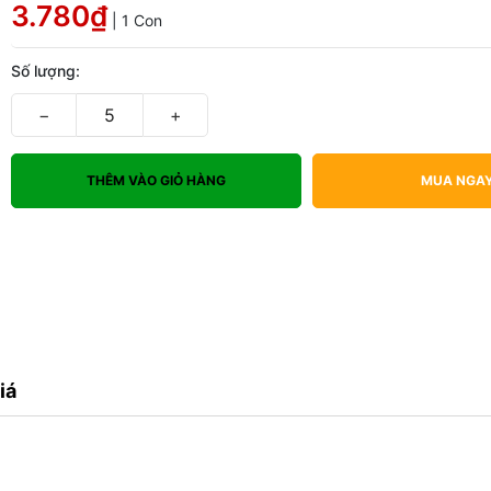
3.780₫
| 1 Con
Số lượng:
−
+
THÊM VÀO GIỎ HÀNG
MUA NGA
iá