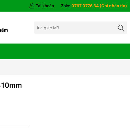
Tài khoản
Zalo:
0767 0776 64 (Chỉ nhắn tin)
hẩm
4x10mm