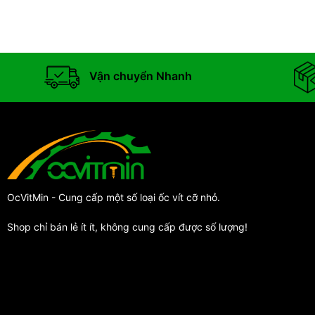
Vận chuyển Nhanh
OcVitMin - Cung cấp một số loại ốc vít cỡ nhỏ.
Shop chỉ bán lẻ ít ít, không cung cấp được số lượng!