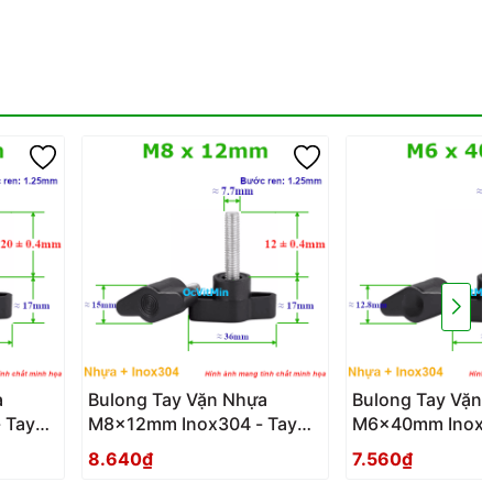
a
Bulong Tay Vặn Nhựa
Bulong Tay Vặn
 Tay
M8x12mm Inox304 - Tay
M6x40mm Inox30
Van Nhua
Van Nhua
8.640₫
7.560₫