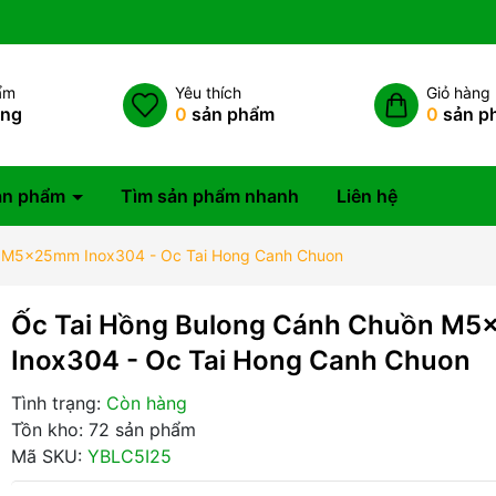
ẩm
Yêu thích
Giỏ hàng
àng
0
sản phẩm
0
sản p
ản phẩm
Tìm sản phẩm nhanh
Liên hệ
n M5x25mm Inox304 - Oc Tai Hong Canh Chuon
Ốc Tai Hồng Bulong Cánh Chuồn M
Inox304 - Oc Tai Hong Canh Chuon
Tình trạng:
Còn hàng
Tồn kho: 72 sản phẩm
Mã SKU:
YBLC5I25