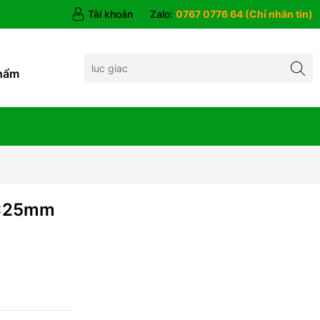
Tài khoản
Zalo:
0767 0776 64 (Chỉ nhắn tin)
hẩm
5x25mm