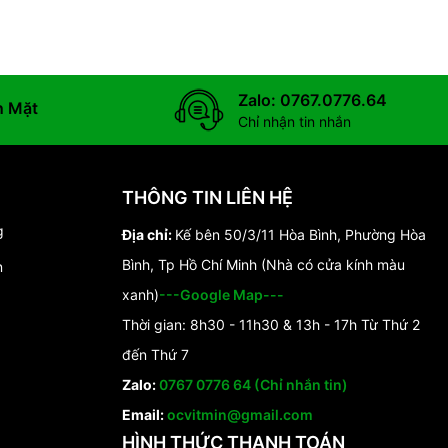
Zalo: 0767.0776.64
n Mặt
Chỉ nhận tin nhắn
THÔNG TIN LIÊN HỆ
g
Địa chỉ:
Kế bên 50/3/11 Hòa Bình, Phường Hòa
Bình, Tp Hồ Chí Minh (Nhà có cửa kính màu
n
xanh)
---Google Map---
Thời gian: 8h30 - 11h30 & 13h - 17h Từ Thứ 2
đến Thứ 7
Zalo:
0767 0776 64 (Chỉ nhắn tin)
Email:
ocvitmin@gmail.com
HÌNH THỨC THANH TOÁN