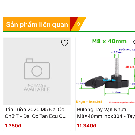
Sản phẩm liên quan
Tán Luồn 2020 M5 Đai Ốc
Bulong Tay Vặn Nhựa
Chữ T - Dai Oc Tan Ecu Chu
M8x40mm Inox304 - Tay
T Luon
Van Nhua
1.350₫
11.340₫