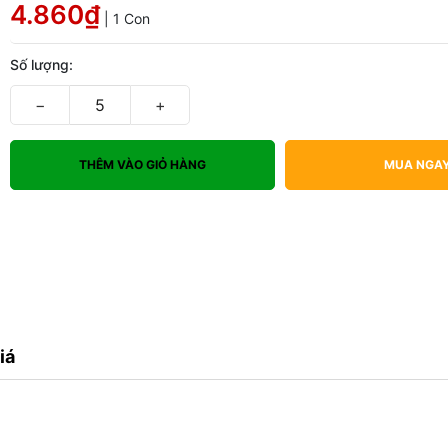
4.860₫
| 1 Con
Số lượng:
−
+
THÊM VÀO GIỎ HÀNG
MUA NGA
iá