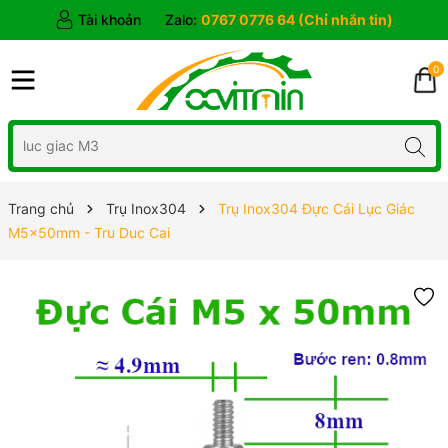
Tài khoản
Zalo:
0767 0776 64 (Chỉ nhắn tin)
0
Trang chủ
Trụ Inox304
Trụ Inox304 Đực Cái Lục Giác
M5x50mm - Tru Duc Cai