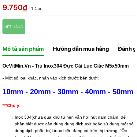
9.750₫
| 1 Con
HẾT HÀNG
Mô tả sản phẩm
Hướng dẫn mua hàng
Đánh g
OcVitMin.Vn - Trụ Inox304 Đực Cái Lục Giác M5x50mm
- Một số loại khác, nhấn vào kích thước bên dưới:
10mm
-
20mm
-
30mm
-
40mm
-
50mm
***Chú ý:
Inox 304(chưa qua khử từ nên vẫn hơi hút nam châm, để
phân biệt được cần dùng dung dịch axit hoặc sử dụng một số
dung dịch phân biệt inox hiện đang có trên thị trường. "Ốc