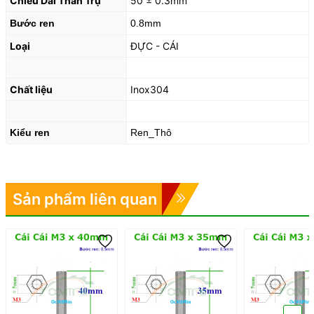
Chiều Dài Thân Trụ
50 ± 0.3mm
Bước ren
0.8mm
Loại
ĐỰC - CÁI
Chất liệu
Inox304
Kiểu ren
Ren_Thô
Sản phẩm liên quan