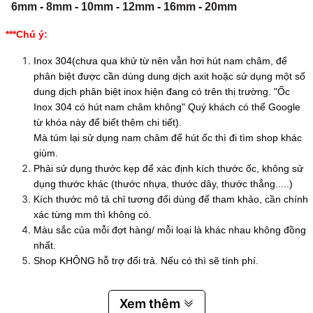
6mm
-
8mm
-
10mm
-
12mm
-
16mm
-
20mm
***Chú ý:
Inox 304(chưa qua khử từ nên vẫn hơi hút nam châm, để
phân biệt được cần dùng dung dịch axit hoặc sử dụng một số
dung dịch phân biệt inox hiện đang có trên thị trường. "Ốc
Inox 304 có hút nam châm không" Quý khách có thể Google
từ khóa này để biết thêm chi tiết).
Mà túm lại sử dụng nam châm để hút ốc thì đi tìm shop khác
giùm.
Phải sử dụng thước kẹp để xác định kích thước ốc, không sử
dụng thước khác (thước nhựa, thước dây, thước thẳng.....)
Kích thước mô tả chỉ tương đối dùng để tham khảo, cần chính
xác từng mm thì không có.
Màu sắc của mỗi đợt hàng/ mỗi loại là khác nhau không đồng
nhất.
Shop KHÔNG hỗ trợ đổi trả. Nếu có thì sẽ tính phí.
Xem thêm