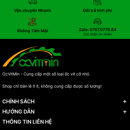
Vận chuyển Nhanh
Đổi trả tính phí
Zalo: 0767.0776.64
Không Tiền Mặt
Chỉ nhận tin nhắn
OcVitMin - Cung cấp một số loại ốc vít cỡ nhỏ.
Shop chỉ bán lẻ ít ít, không cung cấp được số lượng!
CHÍNH SÁCH
HƯỚNG DẪN
THÔNG TIN LIÊN HỆ