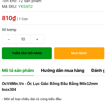
Tồn kho: 72 sản phẩm
Mã SKU:
YKS4I12
810₫
| 1 Con
Số lượng:
−
+
THÊM VÀO GIỎ HÀNG
MUA NGAY
Mô tả sản phẩm
Hướng dẫn mua hàng
Đánh g
OcVitMin.Vn - Ốc Lục Giác Bông Đầu Bằng M4x12mm
Inox304
- Một số loại chiều dài có cùng kiểu đầu: