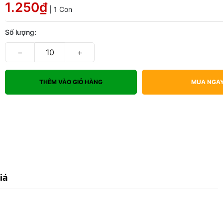
1.250₫
| 1 Con
Số lượng:
−
+
THÊM VÀO GIỎ HÀNG
MUA NGA
iá