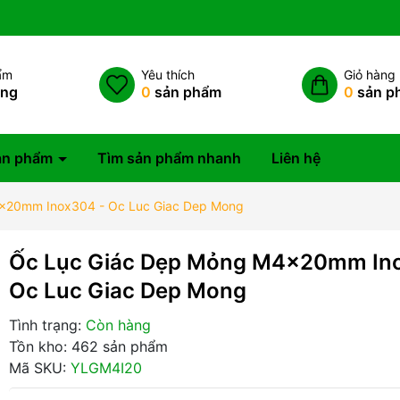
ẩm
Yêu thích
Giỏ hàng
àng
0
sản phẩm
0
sản p
ản phẩm
Tìm sản phẩm nhanh
Liên hệ
x20mm Inox304 - Oc Luc Giac Dep Mong
Ốc Lục Giác Dẹp Mỏng M4x20mm In
Oc Luc Giac Dep Mong
Tình trạng:
Còn hàng
Tồn kho: 462 sản phẩm
Mã SKU:
YLGM4I20