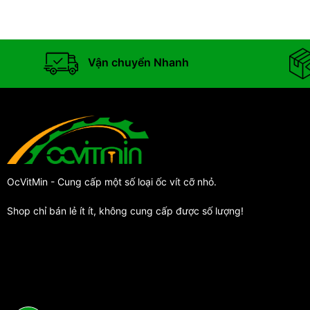
Vận chuyển Nhanh
OcVitMin - Cung cấp một số loại ốc vít cỡ nhỏ.
Shop chỉ bán lẻ ít ít, không cung cấp được số lượng!