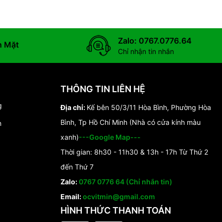
Zalo: 0767.0776.64
n Mặt
Chỉ nhận tin nhắn
THÔNG TIN LIÊN HỆ
g
Địa chỉ:
Kế bên 50/3/11 Hòa Bình, Phường Hòa
Bình, Tp Hồ Chí Minh (Nhà có cửa kính màu
n
xanh)
---Google Map---
Thời gian: 8h30 - 11h30 & 13h - 17h Từ Thứ 2
đến Thứ 7
Zalo:
0767 0776 64 (Chỉ nhắn tin)
Email:
ocvitmin@gmail.com
HÌNH THỨC THANH TOÁN