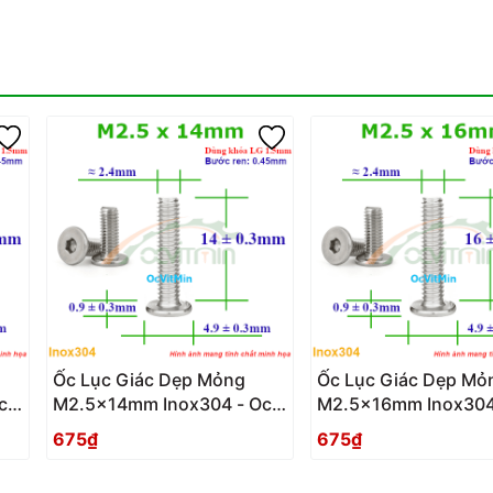
Ốc Lục Giác Dẹp Mỏng
Ốc Lục Giác Dẹp Mỏ
c
M2.5x14mm Inox304 - Oc
M2.5x16mm Inox304
Luc Giac Dep Mong
Luc Giac Dep Mong
675₫
675₫