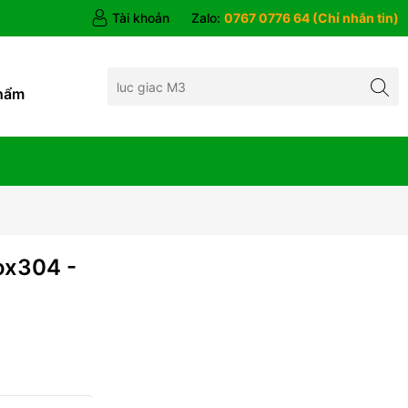
Tài khoản
Zalo:
0767 0776 64 (Chỉ nhắn tin)
hẩm
ox304 -