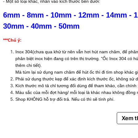
- Một số loại khác, nhấn vào kích thước bên dưới:
6mm
-
8mm
-
10mm
-
12mm
-
14mm
-
30mm
-
40mm
-
50mm
***Chú ý:
Inox 304(chưa qua khử từ nên vẫn hơi hút nam châm, để phân 
phân biệt inox hiện đang có trên thị trường. "Ốc Inox 304 có
thêm chi tiết).
Mà túm lại sử dụng nam châm để hút ốc thì đi tìm shop khác g
Phải sử dụng thước kẹp để xác định kích thước ốc, không sử d
Kích thước mô tả chỉ tương đối dùng để tham khảo, cần chính
Màu sắc của mỗi đợt hàng/ mỗi loại là khác nhau không đồng 
Shop KHÔNG hỗ trợ đổi trả. Nếu có thì sẽ tính phí.
Xem 