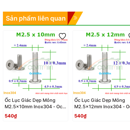
Sản phẩm liên quan
Ốc Lục Giác Dẹp Mỏng
Ốc Lục Giác Dẹp Mỏng
M2.5x10mm Inox304 - Oc
M2.5x12mm Inox304 - O
Luc Giac Dep Mong
Luc Giac Dep Mong
540₫
540₫