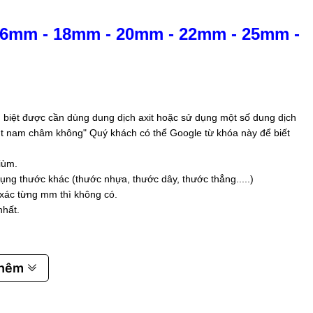
16mm
-
18mm
-
20mm
-
22mm
-
25mm
-
biệt được cần dùng dung dịch axit hoặc sử dụng một số dung dịch
 hút nam châm không" Quý khách có thể Google từ khóa này để biết
iùm.
ụng thước khác (thước nhựa, thước dây, thước thẳng.....)
 xác từng mm thì không có.
nhất.
thêm