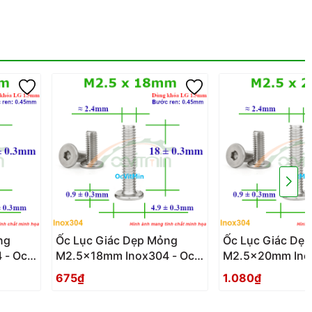
ng
Ốc Lục Giác Dẹp Mỏng
Ốc Lục Giác Dẹ
 - Oc
M2.5x18mm Inox304 - Oc
M2.5x20mm Inox
Luc Giac Dep Mong
Luc Giac Dep M
675₫
1.080₫