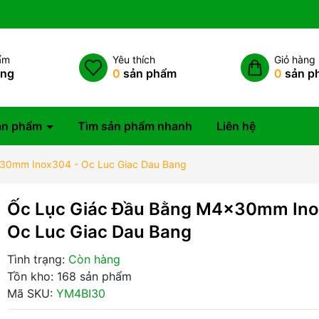
ẩm
Yêu thích
Giỏ hàng
àng
0
sản phẩm
0
sản p
ản phẩm
Tìm sản phẩm nhanh
Liên hệ
30mm Inox304 - Oc Luc Giac Dau Bang
Ốc Lục Giác Đầu Bằng M4x30mm Ino
Oc Luc Giac Dau Bang
Tình trạng:
Còn hàng
Tồn kho: 168 sản phẩm
Mã SKU:
YM4BI30