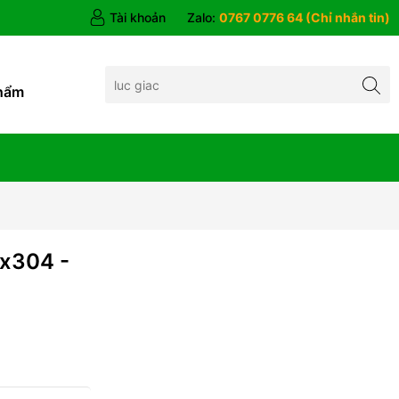
Tài khoản
Zalo:
0767 0776 64 (Chỉ nhắn tin)
hẩm
x304 -