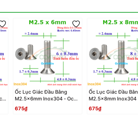
Ốc Lục Giác Đầu Bằng
Ốc Lục Giác Đầu Bằ
c
M2.5x6mm Inox304 - Oc
M2.5x8mm Inox304 
Luc Giac Dau Bang
Luc Giac Dau Bang
675₫
675₫