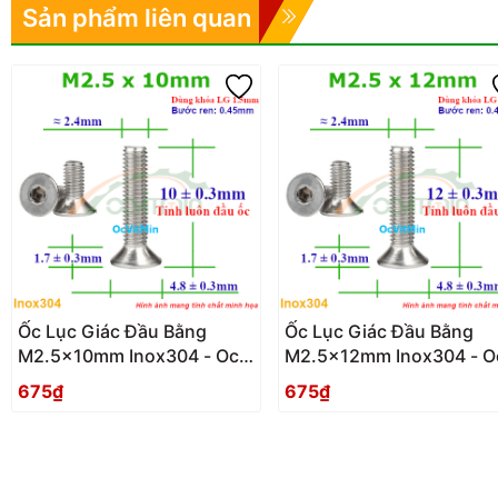
Sản phẩm liên quan
Ốc Lục Giác Đầu Bằng
Ốc Lục Giác Đầu Bằng
M2.5x10mm Inox304 - Oc
M2.5x12mm Inox304 - O
Luc Giac Dau Bang
Luc Giac Dau Bang
675₫
675₫