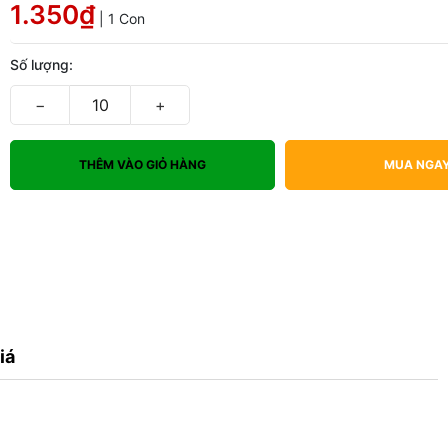
1.350₫
| 1 Con
Số lượng:
−
+
THÊM VÀO GIỎ HÀNG
MUA NGA
iá