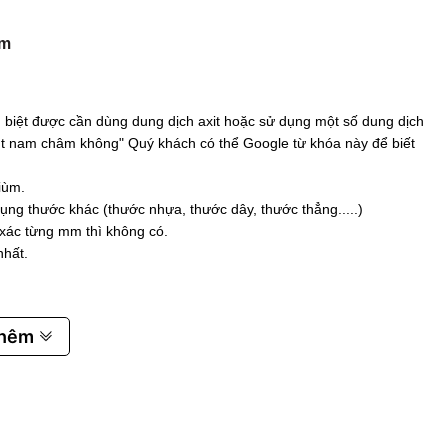
m
biệt được cần dùng dung dịch axit hoặc sử dụng một số dung dịch
 hút nam châm không" Quý khách có thể Google từ khóa này để biết
iùm.
ụng thước khác (thước nhựa, thước dây, thước thẳng.....)
 xác từng mm thì không có.
nhất.
thêm