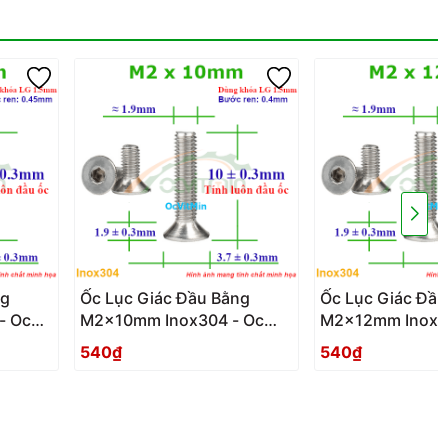
ng
Ốc Lục Giác Đầu Bằng
Ốc Lục Giác Đầu
- Oc
M2x10mm Inox304 - Oc
M2x12mm Inox3
Luc Giac Dau Bang
Luc Giac Dau Ba
540₫
540₫