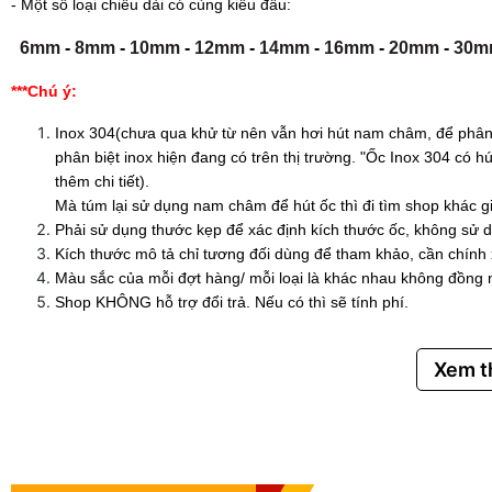
- Một số loại chiều dài có cùng kiểu đầu:
6mm
-
8mm
-
10mm
-
12mm
-
14mm
-
16mm
-
20mm
-
30m
***Chú ý:
Inox 304(chưa qua khử từ nên vẫn hơi hút nam châm, để phân 
phân biệt inox hiện đang có trên thị trường. "Ốc Inox 304 có
thêm chi tiết).
Mà túm lại sử dụng nam châm để hút ốc thì đi tìm shop khác g
Phải sử dụng thước kẹp để xác định kích thước ốc, không sử d
Kích thước mô tả chỉ tương đối dùng để tham khảo, cần chính
Màu sắc của mỗi đợt hàng/ mỗi loại là khác nhau không đồng 
Shop KHÔNG hỗ trợ đổi trả. Nếu có thì sẽ tính phí.
Xem 