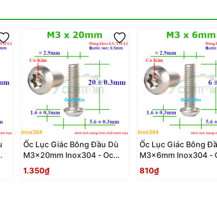
ù
Ốc Lục Giác Bông Đầu Dù
Ốc Lục Giác Bông Đ
M3x20mm Inox304 - Oc
M3x6mm Inox304 - 
Du
Luc Giac Bong Sao Dau Du
Giac Bong Sao Dau 
1.350₫
810₫