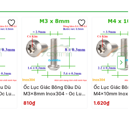
ầu Dù
Ốc Lục Giác Bông Đầu Dù
Ốc Lục Giác Bô
Oc Luc
M3x8mm Inox304 - Oc Luc
M4x10mm Inox3
Du
Giac Bong Sao Dau Du
Luc Giac Bong 
810₫
1.620₫