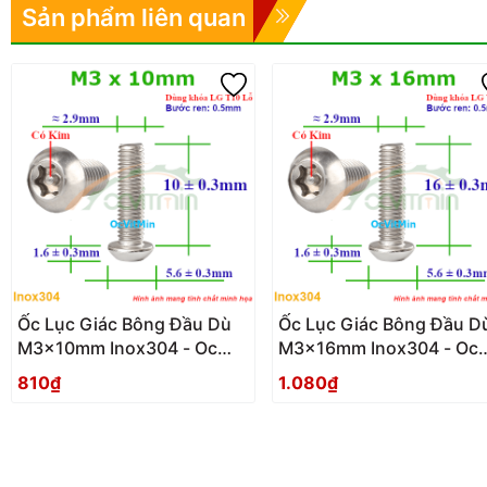
Sản phẩm liên quan
Ốc Lục Giác Bông Đầu Dù
Ốc Lục Giác Bông Đầu D
M3x10mm Inox304 - Oc
M3x16mm Inox304 - Oc
Luc Giac Bong Sao Dau Du
Luc Giac Bong Sao Dau 
810₫
1.080₫