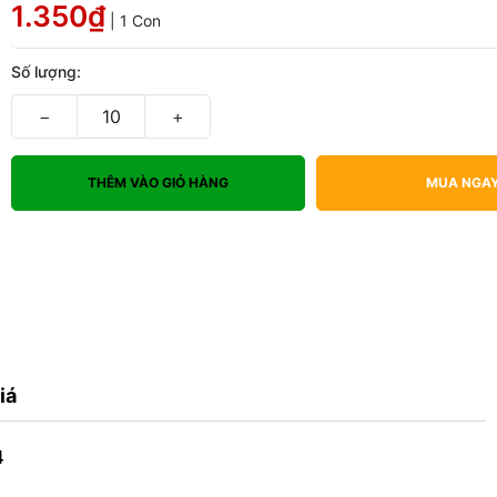
1.350₫
| 1 Con
Số lượng:
−
+
THÊM VÀO GIỎ HÀNG
MUA NGA
iá
4