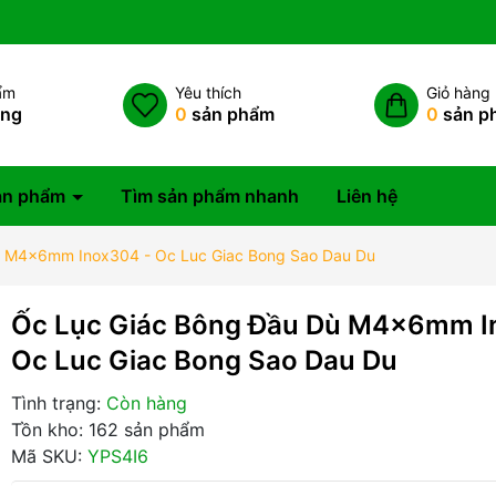
ẩm
Yêu thích
Giỏ hàng
àng
0
sản phẩm
0
sản p
ản phẩm
Tìm sản phẩm nhanh
Liên hệ
ù M4x6mm Inox304 - Oc Luc Giac Bong Sao Dau Du
Ốc Lục Giác Bông Đầu Dù M4x6mm I
Oc Luc Giac Bong Sao Dau Du
Tình trạng:
Còn hàng
Tồn kho: 162 sản phẩm
Mã SKU:
YPS4I6