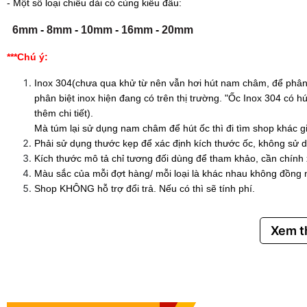
- Một số loại chiều dài có cùng kiểu đầu:
6mm
-
8mm
-
10mm
-
16mm
-
20mm
***Chú ý:
Inox 304(chưa qua khử từ nên vẫn hơi hút nam châm, để phân 
phân biệt inox hiện đang có trên thị trường. "Ốc Inox 304 có
thêm chi tiết).
Mà túm lại sử dụng nam châm để hút ốc thì đi tìm shop khác g
Phải sử dụng thước kẹp để xác định kích thước ốc, không sử d
Kích thước mô tả chỉ tương đối dùng để tham khảo, cần chính
Màu sắc của mỗi đợt hàng/ mỗi loại là khác nhau không đồng 
Shop KHÔNG hỗ trợ đổi trả. Nếu có thì sẽ tính phí.
Xem 