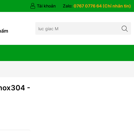
Tài khoản
Zalo:
0767 0776 64 (Chỉ nhắn tin)
hẩm
nox304 -