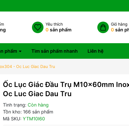
ẩm
Yêu thích
Giỏ hàng
àng
0
sản phẩm
0
sản p
ản phẩm
Tìm sản phẩm nhanh
Liên hệ
ox304 - Oc Luc Giac Dau Tru
Ốc Lục Giác Đầu Trụ M10x60mm Ino
Oc Luc Giac Dau Tru
Tình trạng:
Còn hàng
Tồn kho: 166 sản phẩm
Mã SKU:
YTM10I60