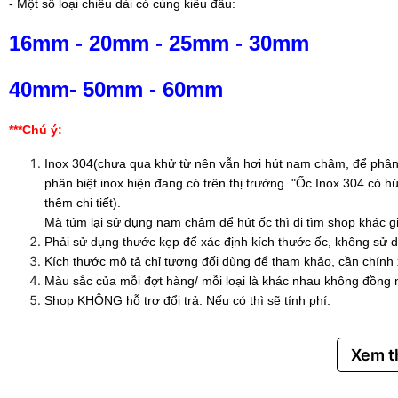
- Một số loại chiều dài có cùng kiểu đầu:
16mm
-
20mm
-
25mm
-
30mm
40mm
-
50mm
-
60mm
***Chú ý:
Inox 304(chưa qua khử từ nên vẫn hơi hút nam châm, để phân 
phân biệt inox hiện đang có trên thị trường. "Ốc Inox 304 có
thêm chi tiết).
Mà túm lại sử dụng nam châm để hút ốc thì đi tìm shop khác g
Phải sử dụng thước kẹp để xác định kích thước ốc, không sử d
Kích thước mô tả chỉ tương đối dùng để tham khảo, cần chính
Màu sắc của mỗi đợt hàng/ mỗi loại là khác nhau không đồng 
Shop KHÔNG hỗ trợ đổi trả. Nếu có thì sẽ tính phí.
Xem 