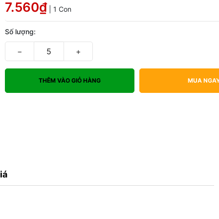
7.560₫
| 1 Con
Số lượng:
−
+
THÊM VÀO GIỎ HÀNG
MUA NGA
iá