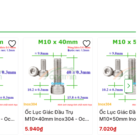
Ốc Lục Giác Đầu Trụ
Ốc Lục Giác Đầu
- Oc
M10x40mm Inox304 - Oc
M10x50mm Inox
Luc Giac Dau Tru
Luc Giac Dau Tr
5.940₫
7.020₫