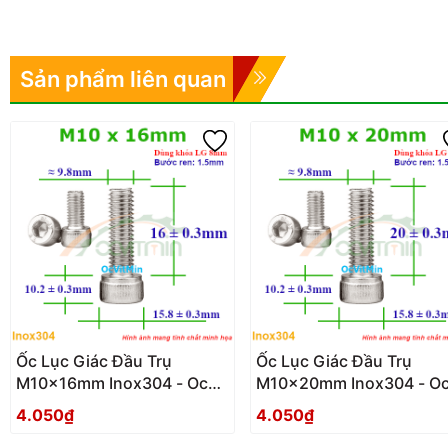
Sản phẩm liên quan
Ốc Lục Giác Đầu Trụ
Ốc Lục Giác Đầu Trụ
M10x16mm Inox304 - Oc
M10x20mm Inox304 - O
Luc Giac Dau Tru
Luc Giac Dau Tru
4.050₫
4.050₫