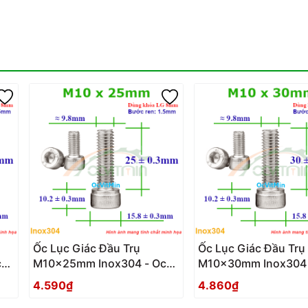
Ốc Lục Giác Đầu Trụ
Ốc Lục Giác Đầu Trụ
c
M10x25mm Inox304 - Oc
M10x30mm Inox304 
Luc Giac Dau Tru
Luc Giac Dau Tru
4.590₫
4.860₫