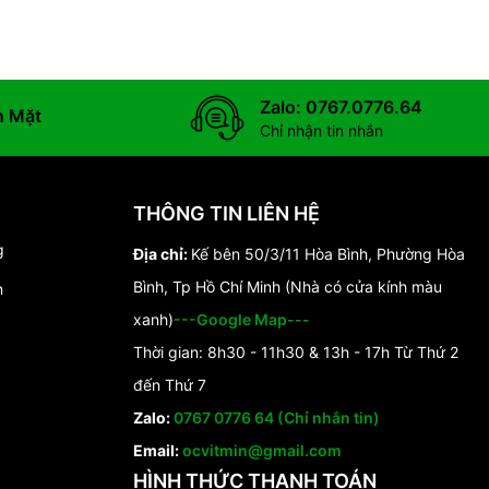
Zalo: 0767.0776.64
n Mặt
Chỉ nhận tin nhắn
THÔNG TIN LIÊN HỆ
g
Địa chỉ:
Kế bên 50/3/11 Hòa Bình, Phường Hòa
Bình, Tp Hồ Chí Minh (Nhà có cửa kính màu
n
xanh)
---Google Map---
Thời gian: 8h30 - 11h30 & 13h - 17h Từ Thứ 2
đến Thứ 7
Zalo:
0767 0776 64 (Chỉ nhắn tin)
Email:
ocvitmin@gmail.com
HÌNH THỨC THANH TOÁN