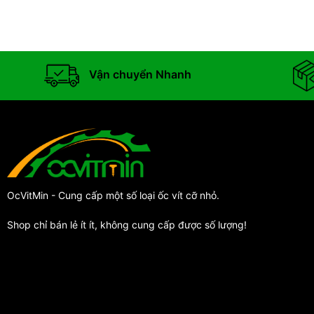
Vận chuyển Nhanh
OcVitMin - Cung cấp một số loại ốc vít cỡ nhỏ.
Shop chỉ bán lẻ ít ít, không cung cấp được số lượng!