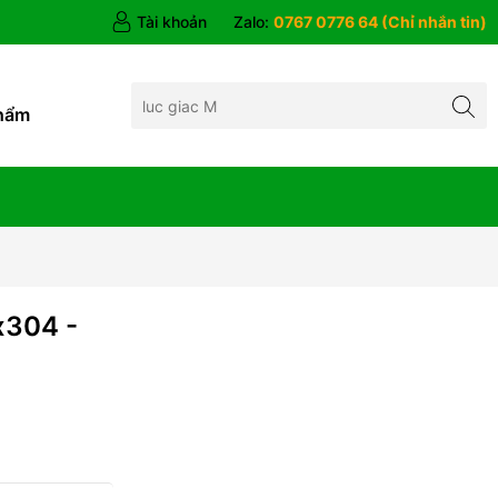
Tài khoản
Zalo:
0767 0776 64 (Chỉ nhắn tin)
hẩm
x304 -