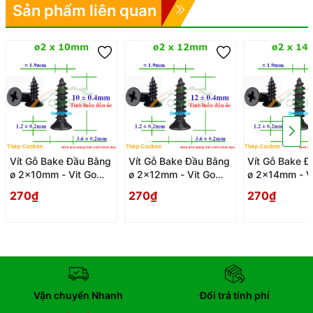
Sản phẩm liên quan
Vít Gỗ Bake Đầu Bằng
Vít Gỗ Bake Đầu Bằng
Vít Gỗ Bake Đ
ø 2x10mm - Vit Go
ø 2x12mm - Vit Go
ø 2x14mm - V
Dau Pake Bang
Dau Pake Bang
Dau Pake Ban
270₫
270₫
270₫
Vận chuyển Nhanh
Đổi trả tính phí