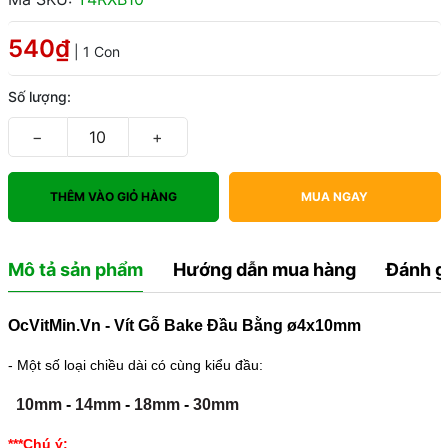
540₫
| 1 Con
Số lượng:
−
+
THÊM VÀO GIỎ HÀNG
MUA NGAY
Mô tả sản phẩm
Hướng dẫn mua hàng
Đánh g
OcVitMin.Vn - Vít Gỗ Bake Đầu Bằng ø4x10mm
- Một số loại chiều dài có cùng kiểu đầu:
10mm
-
14mm
-
18mm
-
30mm
***Chú ý: