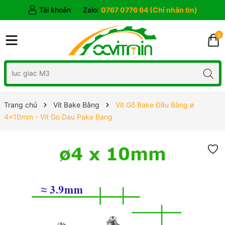
Tài khoản
Zalo:
0767 0776 64 (Chỉ nhắn tin)
0
Trang chủ
Vít Bake Bằng
Vít Gỗ Bake Đầu Bằng ø
4x10mm - Vit Go Dau Pake Bang