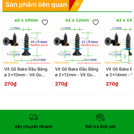
Sản phẩm liên quan
Vít Gỗ Bake Đầu Bằng
Vít Gỗ Bake Đầu Bằng
Vít Gỗ Bake Đ
ø 2x10mm - Vit Go
ø 2x12mm - Vit Go
ø 2x14mm - V
Dau Pake Bang
Dau Pake Bang
Dau Pake Ban
270₫
270₫
270₫
Vận chuyển Nhanh
Đổi trả tính phí