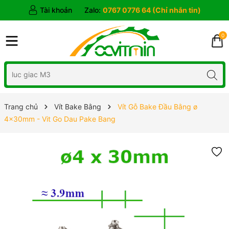
Tài khoản
Zalo:
0767 0776 64 (Chỉ nhắn tin)
0
Trang chủ
Vít Bake Bằng
Vít Gỗ Bake Đầu Bằng ø
4x30mm - Vit Go Dau Pake Bang