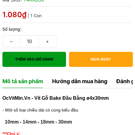
1.080₫
| 1 Con
Số lượng:
−
+
THÊM VÀO GIỎ HÀNG
MUA NGAY
Mô tả sản phẩm
Hướng dẫn mua hàng
Đánh g
OcVitMin.Vn - Vít Gỗ Bake Đầu Bằng ø4x30mm
- Một số loại chiều dài có cùng kiểu đầu:
10mm
-
14mm
-
18mm
-
30mm
***Chú ý: