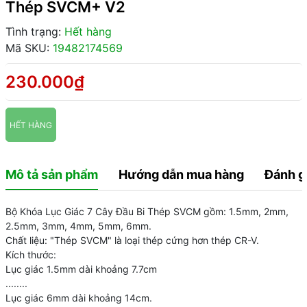
Thép SVCM+ V2
Tình trạng:
Hết hàng
Mã SKU:
19482174569
230.000₫
HẾT HÀNG
Mô tả sản phẩm
Hướng dẫn mua hàng
Đánh g
Bộ Khóa Lục Giác 7 Cây Đầu Bi Thép SVCM gồm: 1.5mm, 2mm,
2.5mm, 3mm, 4mm, 5mm, 6mm.
Chất liệu: "Thép SVCM" là loại thép cứng hơn thép CR-V.
Kích thước:
Lục giác 1.5mm dài khoảng 7.7cm
........
Lục giác 6mm dài khoảng 14cm.