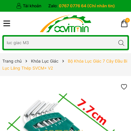
Tài khoản
Zalo:
0767 0776 64 (Chỉ nhắn tin)
0
Trang chủ
Khóa Lục Giác
Bộ Khóa Lục Giác 7 Cây Đầu Bi
Lục Lăng Thép SVCM+ V2