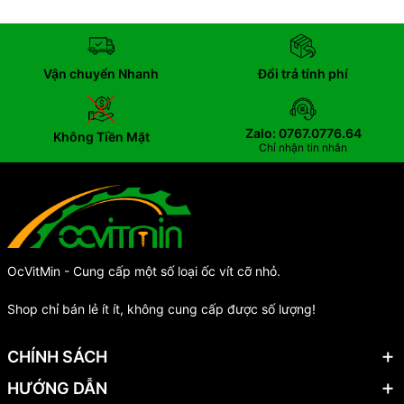
Vận chuyển Nhanh
Đổi trả tính phí
Zalo: 0767.0776.64
Không Tiền Mặt
Chỉ nhận tin nhắn
OcVitMin - Cung cấp một số loại ốc vít cỡ nhỏ.
Shop chỉ bán lẻ ít ít, không cung cấp được số lượng!
CHÍNH SÁCH
HƯỚNG DẪN