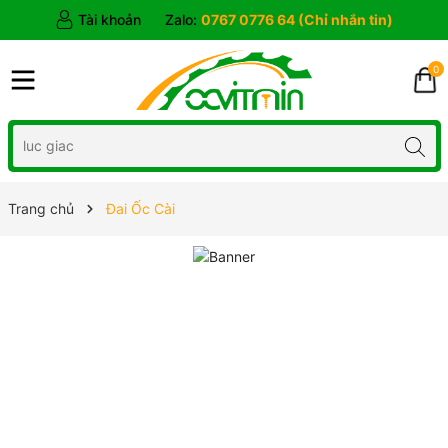
Tài khoản
Zalo:
0767 0776 64 (Chỉ nhắn tin)
0
Trang chủ
Đai Ốc Cài