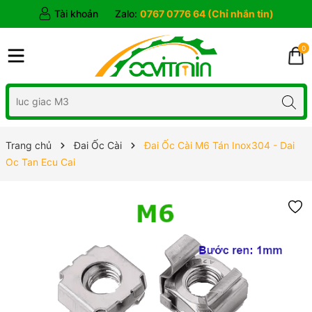
Tài khoản
Zalo:
0767 0776 64 (Chỉ nhắn tin)
0
Trang chủ
Đai Ốc Cài
Đai Ốc Cài M6 Tán Inox304 - Dai
Oc Tan Ecu Cai