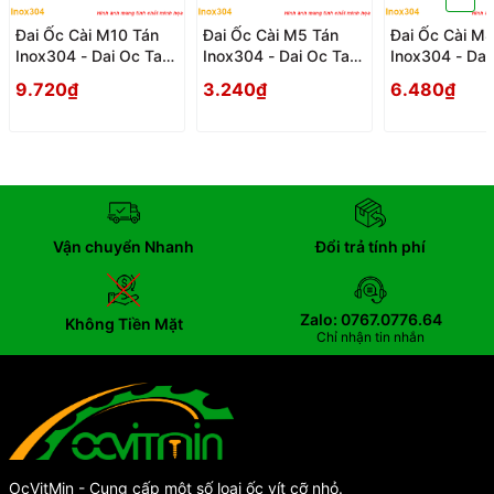
Đai Ốc Cài M10 Tán
Đai Ốc Cài M5 Tán
Đai Ốc Cài M8
Inox304 - Dai Oc Tan
Inox304 - Dai Oc Tan
Inox304 - Dai
Ecu Cai
Ecu Cai
Ecu Cai
9.720₫
3.240₫
6.480₫
Vận chuyển Nhanh
Đổi trả tính phí
Zalo: 0767.0776.64
Không Tiền Mặt
Chỉ nhận tin nhắn
OcVitMin - Cung cấp một số loại ốc vít cỡ nhỏ.