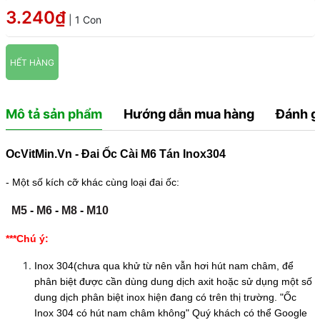
3.240₫
| 1 Con
HẾT HÀNG
Mô tả sản phẩm
Hướng dẫn mua hàng
Đánh g
OcVitMin.Vn - Đai Ốc Cài M6 Tán Inox304
- Một số kích cỡ khác cùng loại đai ốc:
M5
-
M6
-
M8
-
M10
***Chú ý:
Inox 304(chưa qua khử từ nên vẫn hơi hút nam châm, để
phân biệt được cần dùng dung dịch axit hoặc sử dụng một số
dung dịch phân biệt inox hiện đang có trên thị trường. "Ốc
Inox 304 có hút nam châm không" Quý khách có thể Google