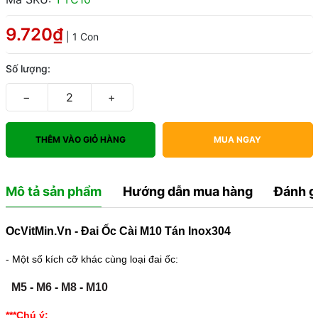
9.720₫
| 1 Con
Số lượng:
−
+
THÊM VÀO GIỎ HÀNG
MUA NGAY
Mô tả sản phẩm
Hướng dẫn mua hàng
Đánh g
OcVitMin.Vn - Đai Ốc Cài M10 Tán Inox304
- Một số kích cỡ khác cùng loại đai ốc:
M5
-
M6
-
M8
-
M10
***Chú ý: