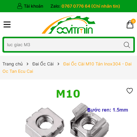
Tài khoản
Zalo:
0767 0776 64 (Chỉ nhắn tin)
0
Trang chủ
Đai Ốc Cài
Đai Ốc Cài M10 Tán Inox304 - Dai
Oc Tan Ecu Cai