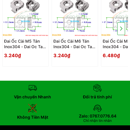
Đai Ốc Cài M5 Tán
Đai Ốc Cài M6 Tán
Đai Ốc Cài M8
Inox304 - Dai Oc Tan
Inox304 - Dai Oc Tan
Inox304 - Dai
Ecu Cai
Ecu Cai
Ecu Cai
3.240₫
3.240₫
6.480₫
Vận chuyển Nhanh
Đổi trả tính phí
Zalo: 0767.0776.64
Không Tiền Mặt
Chỉ nhận tin nhắn