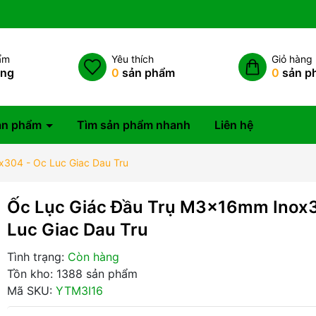
ẩm
Yêu thích
Giỏ hàng
àng
0
sản phẩm
0
sản p
ản phẩm
Tìm sản phẩm nhanh
Liên hệ
304 - Oc Luc Giac Dau Tru
Ốc Lục Giác Đầu Trụ M3x16mm Inox
Luc Giac Dau Tru
Tình trạng:
Còn hàng
Tồn kho: 1388 sản phẩm
Mã SKU:
YTM3I16