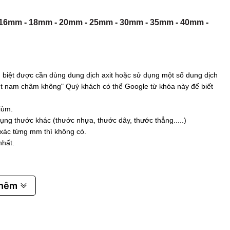
16mm
-
18mm
-
20mm
-
25mm
-
30mm
-
35mm
-
40mm
-
biệt được cần dùng dung dịch axit hoặc sử dụng một số dung dịch
 hút nam châm không" Quý khách có thể Google từ khóa này để biết
iùm.
ụng thước khác (thước nhựa, thước dây, thước thẳng.....)
 xác từng mm thì không có.
nhất.
thêm