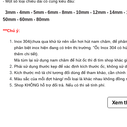
- Một số loại chiều dài có cùng kiểu đầu:
3mm
-
4mm
-
5mm
-
6mm
-
8mm
-
10mm
-
12mm
-
14mm
-
50mm
-
60mm
-
80mm
***Chú ý:
Inox 304(chưa qua khử từ nên vẫn hơi hút nam châm, để phân 
phân biệt inox hiện đang có trên thị trường. "Ốc Inox 304 có
thêm chi tiết).
Mà túm lại sử dụng nam châm để hút ốc thì đi tìm shop khác g
Phải sử dụng thước kẹp để xác định kích thước ốc, không sử d
Kích thước mô tả chỉ tương đối dùng để tham khảo, cần chính
Màu sắc của mỗi đợt hàng/ mỗi loại là khác nhau không đồng 
Shop KHÔNG hỗ trợ đổi trả. Nếu có thì sẽ tính phí.
Xem 