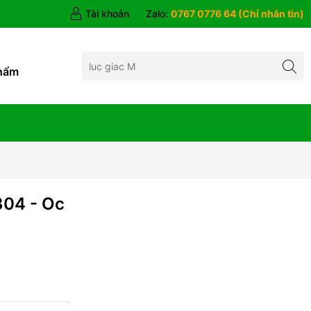
Tài khoản
Zalo:
0767 0776 64 (Chỉ nhắn tin)
hẩm
304 - Oc