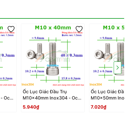
Ốc Lục Giác Đầu Trụ
Ốc Lục Giác Đầu
- Oc
M10x40mm Inox304 - Oc
M10x50mm Inox
Luc Giac Dau Tru
Luc Giac Dau Tr
5.940₫
7.020₫