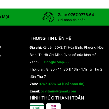
Zalo: 0767.0776.64
n Mặt
Chỉ nhận tin nhắn
THÔNG TIN LIÊN HỆ
g
Địa chỉ:
Kế bên 50/3/11 Hòa Bình, Phường Hòa
Bình, Tp Hồ Chí Minh (Nhà có cửa kính màu
n
xanh)
---Google Map---
Thời gian: 8h30 - 11h30 & 13h - 17h Từ Thứ 2
đến Thứ 7
Zalo:
0767 0776 64 (Chỉ nhắn tin)
Email:
ocvitmin@gmail.com
HÌNH THỨC THANH TOÁN