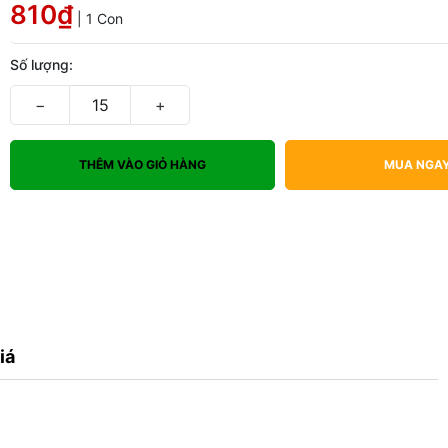
810₫
| 1 Con
Số lượng:
−
+
THÊM VÀO GIỎ HÀNG
MUA NGA
iá