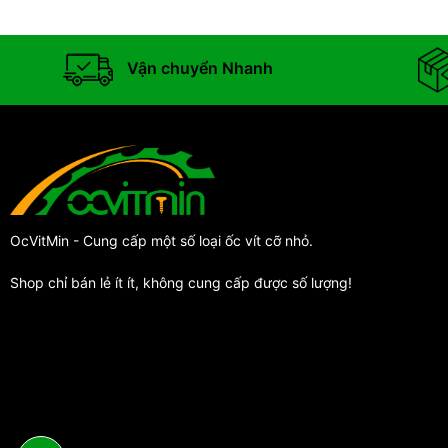
Vận chuyển Nhanh
OcVitMin - Cung cấp một số loại ốc vít cỡ nhỏ.
Shop chỉ bán lẻ ít ít, không cung cấp được số lượng!