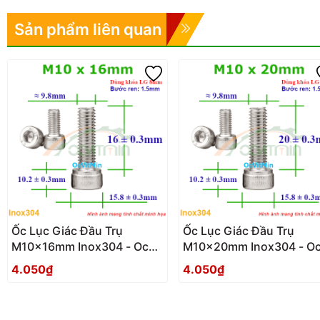
Sản phẩm liên quan
Ốc Lục Giác Đầu Trụ
Ốc Lục Giác Đầu Trụ
M10x16mm Inox304 - Oc
M10x20mm Inox304 - O
Luc Giac Dau Tru
Luc Giac Dau Tru
4.050₫
4.050₫