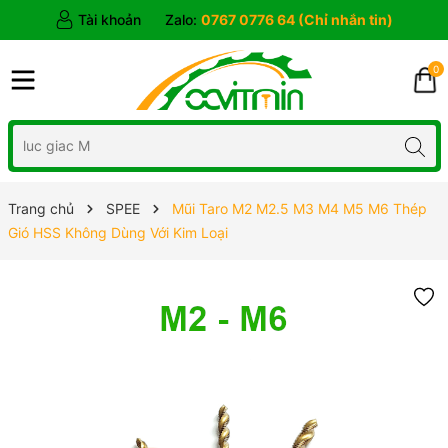
Tài khoản
Zalo:
0767 0776 64 (Chỉ nhắn tin)
0
Trang chủ
SPEE
Mũi Taro M2 M2.5 M3 M4 M5 M6 Thép
Gió HSS Không Dùng Với Kim Loại