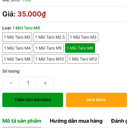
Giá:
35.000₫
Loại:
1 Mũi Taro M6
1 Mũi Taro M2
1 Mũi Taro M2.5
1 Mũi Taro M3
1 Mũi Taro M4
1 Mũi Taro M5
1 Mũi Taro M6
1 Mũi Taro M8
1 Mũi Taro M10
1 Mũi Taro M12
Số lượng:
−
+
THÊM VÀO GIỎ HÀNG
MUA NGAY
Mô tả sản phẩm
Hướng dẫn mua hàng
Đánh g