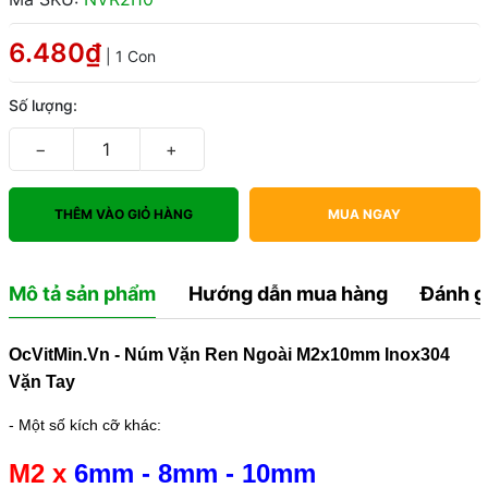
6.480₫
| 1 Con
Số lượng:
−
+
THÊM VÀO GIỎ HÀNG
MUA NGAY
Mô tả sản phẩm
Hướng dẫn mua hàng
Đánh g
OcVitMin.Vn - Núm Vặn Ren Ngoài M2x10mm Inox304
Vặn Tay
- Một số kích cỡ khác:
M2 x
6mm
-
8mm
-
10mm