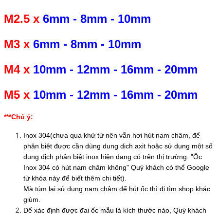
M2.5 x
6mm
-
8mm
-
10mm
M3 x
6mm
-
8mm
-
10mm
M4 x
10mm
-
12mm
-
16mm
-
20mm
M5 x
10mm
-
12mm
-
16mm
-
20mm
***Chú ý:
Inox 304(chưa qua khử từ nên vẫn hơi hút nam châm, để
phân biệt được cần dùng dung dịch axit hoặc sử dụng một số
dung dịch phân biệt inox hiện đang có trên thị trường. "Ốc
Inox 304 có hút nam châm không" Quý khách có thể Google
từ khóa này để biết thêm chi tiết).
Mà túm lại sử dụng nam châm để hút ốc thì đi tìm shop khác
giùm.
Để xác định được đai ốc mẫu là kích thước nào, Quý khách