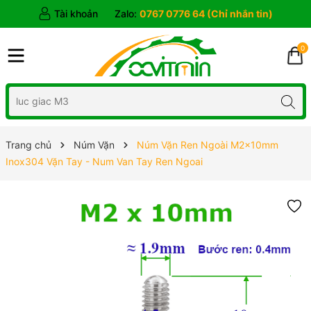
Tài khoản
Zalo:
0767 0776 64 (Chỉ nhắn tin)
0
Trang chủ
Núm Vặn
Núm Vặn Ren Ngoài M2x10mm
Inox304 Vặn Tay - Num Van Tay Ren Ngoai