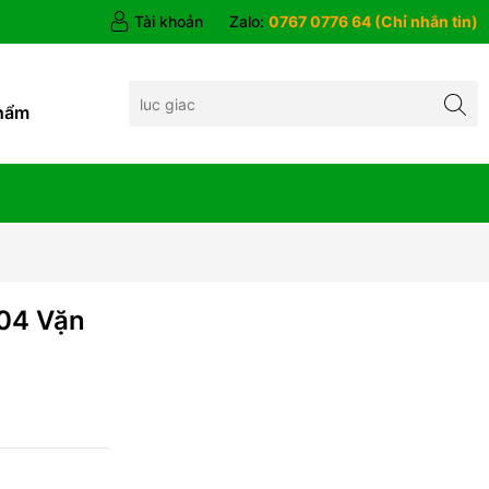
Tài khoản
Zalo:
0767 0776 64 (Chỉ nhắn tin)
hẩm
04 Vặn