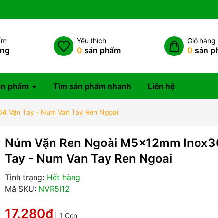
ẩm
Yêu thích
Giỏ hàng
àng
0
sản phẩm
0
sản p
ản phẩm
Tìm sản phẩm nhanh
Liên hệ
4 Vặn Tay - Num Van Tay Ren Ngoai
Núm Vặn Ren Ngoài M5x12mm Inox3
Tay - Num Van Tay Ren Ngoai
Tình trạng:
Hết hàng
Mã SKU:
NVR5I12
17.280₫
| 1 Con