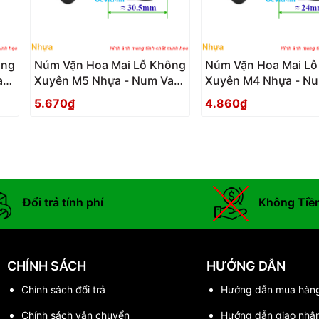
ông
Núm Vặn Hoa Mai Lỗ Không
Núm Vặn Hoa Mai Lỗ
an
Xuyên M5 Nhựa - Num Van
Xuyên M4 Nhựa - N
Tay Hoa Mai Nhua Lo
Tay Hoa Mai Nhua L
5.670₫
4.860₫
Khong Xuyen
Khong Xuyen
Đổi trả tính phí
Không Tiề
CHÍNH SÁCH
HƯỚNG DẪN
Chính sách đổi trả
Hướng dẫn mua hàn
Chính sách vận chuyển
Hướng dẫn giao nhậ