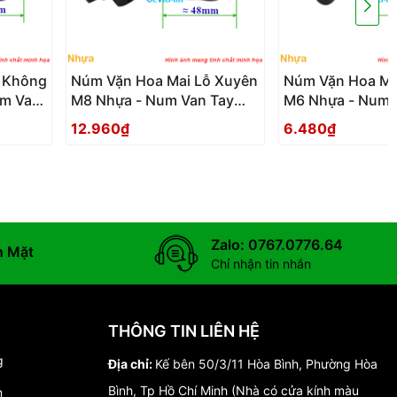
 Không
Núm Vặn Hoa Mai Lỗ Xuyên
Núm Vặn Hoa Ma
um Van
M8 Nhựa - Num Van Tay
M6 Nhựa - Num 
o
Hoa Mai Nhua Lo Xuyen
Hoa Mai Nhua L
12.960₫
6.480₫
Zalo: 0767.0776.64
n Mặt
Chỉ nhận tin nhắn
THÔNG TIN LIÊN HỆ
g
Địa chỉ:
Kế bên 50/3/11 Hòa Bình, Phường Hòa
Bình, Tp Hồ Chí Minh (Nhà có cửa kính màu
n