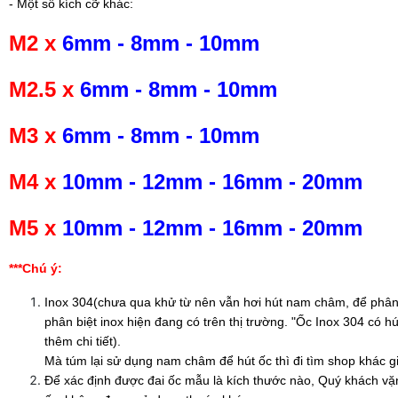
- Một số kích cỡ khác:
M2 x
6mm
-
8mm
-
10mm
M2.5 x
6mm
-
8mm
-
10mm
M3 x
6mm
-
8mm
-
10mm
M4 x
10mm
-
12mm
-
16mm
-
20mm
M5 x
10mm
-
12mm
-
16mm
-
20mm
***Chú ý:
Inox 304(chưa qua khử từ nên vẫn hơi hút nam châm, để phân 
phân biệt inox hiện đang có trên thị trường. "Ốc Inox 304 có
thêm chi tiết).
Mà túm lại sử dụng nam châm để hút ốc thì đi tìm shop khác g
Để xác định được đai ốc mẫu là kích thước nào, Quý khách vặ