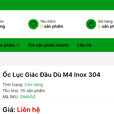
ẩm
Yêu thích
Giỏ hàng
àng
0
sản phẩm
0
sản p
ản phẩm
Tìm sản phẩm nhanh
Liên hệ
Ốc Lục Giác Đầu Dù M4 Inox 304
Tình trạng:
Còn hàng
Tồn kho: 70 sản phẩm
Mã SKU:
DM4I50
Giá:
Liên hệ