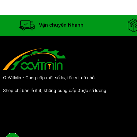
Vận chuyển Nhanh
OcVitMin - Cung cấp một số loại ốc vít cỡ nhỏ.
Shop chỉ bán lẻ ít ít, không cung cấp được số lượng!