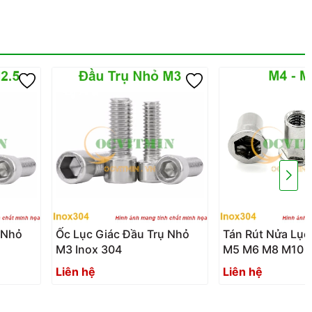
 Nhỏ
Ốc Lục Giác Đầu Trụ Nhỏ
Tán Rút Nửa Lục
M3 Inox 304
M5 M6 M8 M10 Đ
Inox304
Liên hệ
Liên hệ