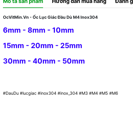
Mô tả sản phẩm
Hướng dẫn mua hàng
Đánh g
OcVitMin.Vn - Ốc Lục Giác Đầu Dù M4 Inox304
6mm
-
8mm
-
10mm
15mm
-
20mm
-
25mm
30mm
-
40mm
-
50mm
#DauDu #lucgiac #inox304 #inox_304 #M3 #M4 #M5 #M6