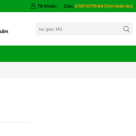
Tài khoản
Zalo:
0767 0776 64 (Chỉ nhắn tin)
hẩm