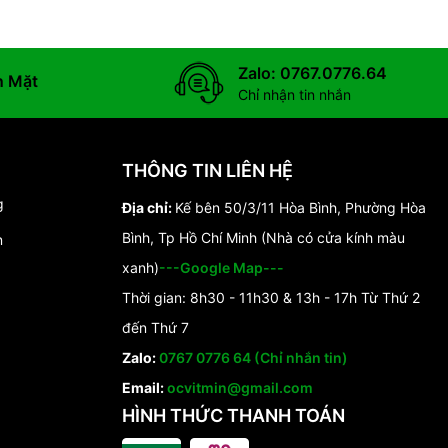
Zalo: 0767.0776.64
n Mặt
Chỉ nhận tin nhắn
THÔNG TIN LIÊN HỆ
g
Địa chỉ:
Kế bên 50/3/11 Hòa Bình, Phường Hòa
Bình, Tp Hồ Chí Minh (Nhà có cửa kính màu
n
xanh)
---Google Map---
Thời gian: 8h30 - 11h30 & 13h - 17h Từ Thứ 2
đến Thứ 7
Zalo:
0767 0776 64 (Chỉ nhắn tin)
Email:
ocvitmin@gmail.com
HÌNH THỨC THANH TOÁN