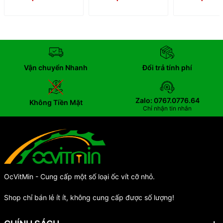
Vận chuyển Nhanh
Đổi trả tính phí
Zalo: 0767.0776.64
Không Tiền Mặt
Chỉ nhận tin nhắn
OcVitMin - Cung cấp một số loại ốc vít cỡ nhỏ.
Shop chỉ bán lẻ ít ít, không cung cấp được số lượng!