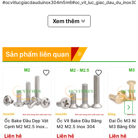
#ocvitlucgiacdauduinox304m5m6#oc_vit_luc_giac_dau_du_inox3
Xem thêm
Sản phẩm liên quan
Ốc Bake Đầu Dẹp Vát
Ốc Vít Bake Đầu Bằng
Đai Ốc M3 Kè
Cạnh M2 M2.5 Inox
M2 M2.5 Inox 304
M3 Bằng Đồn
304
Liên hệ
Liên hệ
Liên hệ