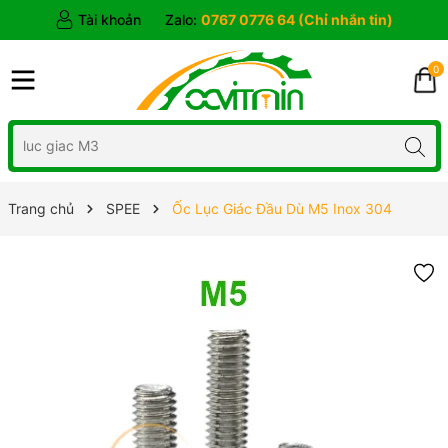
Tài khoản
Zalo:
0767 0776 64 (Chỉ nhắn tin)
0
Trang chủ
SPEE
Ốc Lục Giác Đầu Dù M5 Inox 304