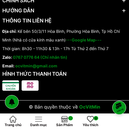
CHÍNH SÁCH
HƯỚNG DẪN
THÔNG TIN LIÊN HỆ
Địa chỉ:
Kế bên 50/3/11 Hòa Bình, Phường Hòa Bình, Tp Hồ Chí
Minh (Nhà có cửa kính màu xanh)
---Google Map---
Thời gian: 8h30 - 11h30 & 13h - 17h Từ Thứ 2 đến Thứ 7
Zalo:
0767 0776 64 (Chỉ nhắn tin)
Email:
ocvitmin@gmail.com
HÌNH THỨC THANH TOÁN
© Bản quyền thuộc về
OcVitMin
0
Trang chủ
Danh mục
Sản Phẩm
Yêu thích