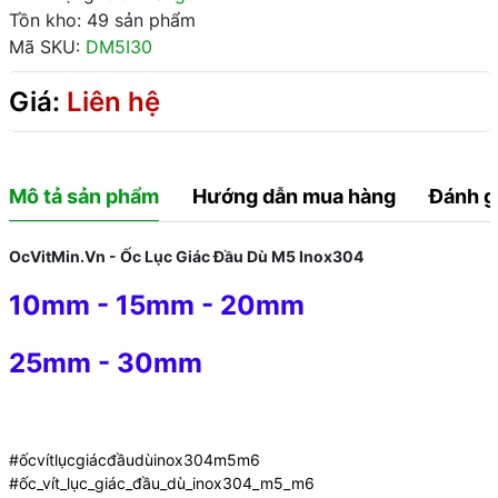
Tồn kho: 49 sản phẩm
Mã SKU:
DM5I30
Giá:
Liên hệ
Mô tả sản phẩm
Hướng dẫn mua hàng
Đánh g
OcVitMin.Vn - Ốc Lục Giác Đầu Dù M5 Inox304
10mm
-
15mm
-
20mm
25mm
-
30mm
#ốcvítlụcgiácđầudùinox304m5m6
#ốc_vít_lục_giác_đầu_dù_inox304_m5_m6