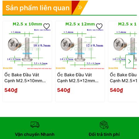
Sản phẩm liên quan
Ốc Bake Đầu Vát
Ốc Bake Đầu Vát
Ốc Bake Đầu 
Cạnh M2.5x10mm
Cạnh M2.5x12mm
Cạnh M2.5x
Inox304 - Oc PaKe
Inox304 - Oc PaKe
Inox304 - Oc
540₫
540₫
540₫
Dau Vat Canh
Dau Vat Canh
Dau Vat Canh
Vận chuyển Nhanh
Đổi trả tính phí