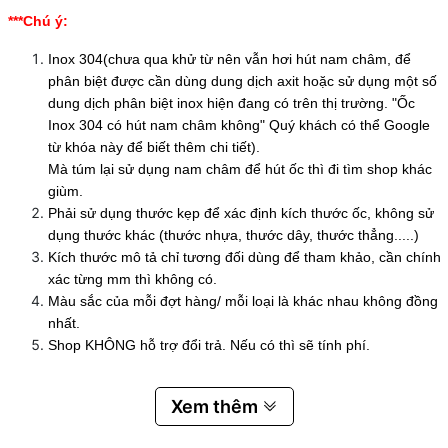
***Chú ý:
Inox 304(chưa qua khử từ nên vẫn hơi hút nam châm, để
phân biệt được cần dùng dung dịch axit hoặc sử dụng một số
dung dịch phân biệt inox hiện đang có trên thị trường. "Ốc
Inox 304 có hút nam châm không" Quý khách có thể Google
từ khóa này để biết thêm chi tiết).
Mà túm lại sử dụng nam châm để hút ốc thì đi tìm shop khác
giùm.
Phải sử dụng thước kẹp để xác định kích thước ốc, không sử
dụng thước khác (thước nhựa, thước dây, thước thẳng.....)
Kích thước mô tả chỉ tương đối dùng để tham khảo, cần chính
xác từng mm thì không có.
Màu sắc của mỗi đợt hàng/ mỗi loại là khác nhau không đồng
nhất.
Shop KHÔNG hỗ trợ đổi trả. Nếu có thì sẽ tính phí.
Xem thêm