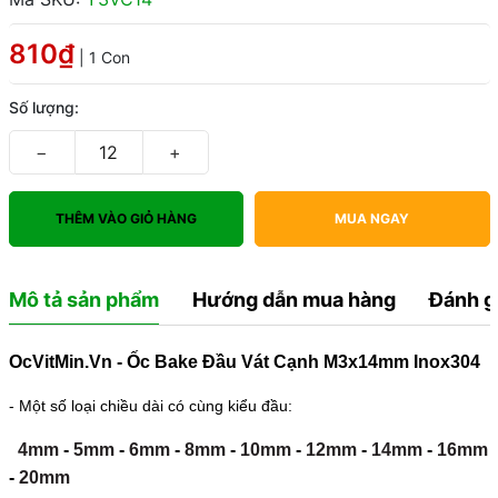
810₫
| 1 Con
Số lượng:
−
+
THÊM VÀO GIỎ HÀNG
MUA NGAY
Mô tả sản phẩm
Hướng dẫn mua hàng
Đánh g
OcVitMin.Vn - Ốc Bake Đầu Vát Cạnh M3x14mm Inox304
- Một số loại chiều dài có cùng kiểu đầu:
4mm
-
5mm
-
6mm
-
8mm
-
10mm
-
12mm
-
14mm
-
16mm
-
20mm