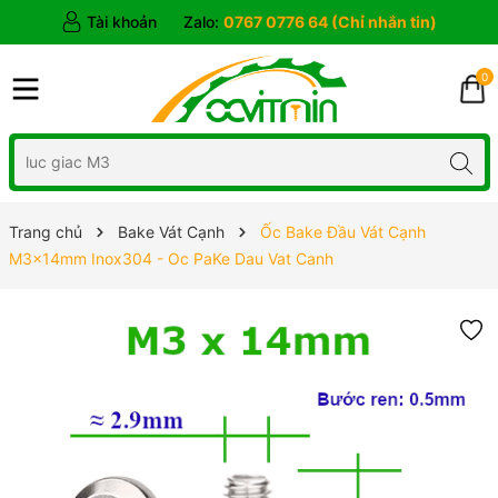
Tài khoản
Zalo:
0767 0776 64 (Chỉ nhắn tin)
0
Trang chủ
Bake Vát Cạnh
Ốc Bake Đầu Vát Cạnh
M3x14mm Inox304 - Oc PaKe Dau Vat Canh