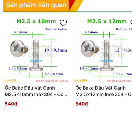
Sản phẩm liên quan
Ốc Bake Đầu Vát Cạnh
Ốc Bake Đầu Vát Cạnh
M2.5x10mm Inox304 - Oc
M2.5x12mm Inox304 - O
PaKe Dau Vat Canh
PaKe Dau Vat Canh
540₫
540₫