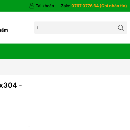
Tài khoản
Zalo:
0767 0776 64 (Chỉ nhắn tin)
hẩm
x304 -