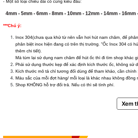
- Một số loại chiều dài có cùng kiểu đầu:
4mm
-
5mm
-
6mm
-
8mm
-
10mm
-
12mm
-
14mm
-
16mm
***Chú ý:
Inox 304(chưa qua khử từ nên vẫn hơi hút nam châm, để phân 
phân biệt inox hiện đang có trên thị trường. "Ốc Inox 304 có
thêm chi tiết).
Mà túm lại sử dụng nam châm để hút ốc thì đi tìm shop khác g
Phải sử dụng thước kẹp để xác định kích thước ốc, không sử d
Kích thước mô tả chỉ tương đối dùng để tham khảo, cần chính
Màu sắc của mỗi đợt hàng/ mỗi loại là khác nhau không đồng 
Shop KHÔNG hỗ trợ đổi trả. Nếu có thì sẽ tính phí.
Xem 