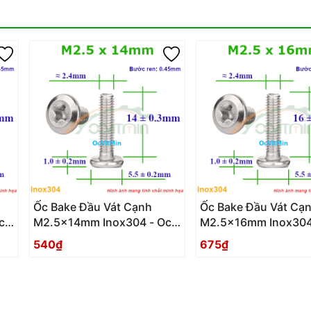
Ốc Bake Đầu Vát Cạnh
Ốc Bake Đầu Vát Cạ
c
M2.5x14mm Inox304 - Oc
M2.5x16mm Inox304
PaKe Dau Vat Canh
PaKe Dau Vat Canh
540₫
675₫