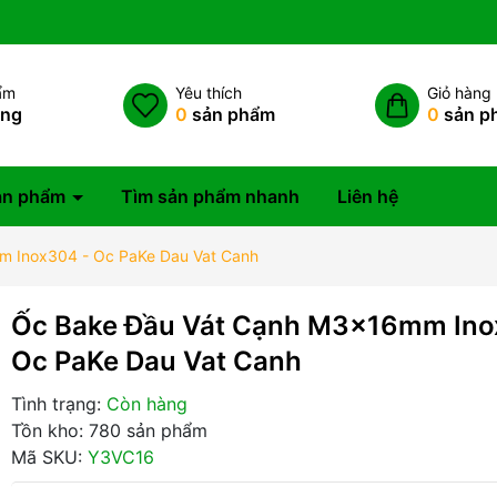
ẩm
Yêu thích
Giỏ hàng
àng
0
sản phẩm
0
sản p
ản phẩm
Tìm sản phẩm nhanh
Liên hệ
 Inox304 - Oc PaKe Dau Vat Canh
Ốc Bake Đầu Vát Cạnh M3x16mm Ino
Oc PaKe Dau Vat Canh
Tình trạng:
Còn hàng
Tồn kho: 780 sản phẩm
Mã SKU:
Y3VC16