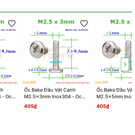
nh
Ốc Bake Đầu Vát Cạnh
Ốc Bake Đầu Vá
 - Oc
M2.5x3mm Inox304 - Oc
M2.5x5mm Inox3
PaKe Dau Vat Canh
PaKe Dau Vat C
405₫
405₫