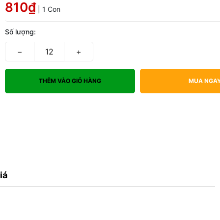
810₫
| 1 Con
Số lượng:
−
+
THÊM VÀO GIỎ HÀNG
MUA NGA
iá