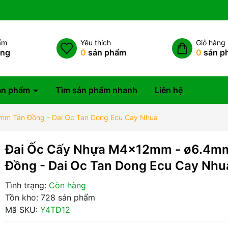
ẩm
Yêu thích
Giỏ hàng
àng
0
sản phẩm
0
sản p
ản phẩm
Tìm sản phẩm nhanh
Liên hệ
mm Tán Đồng - Dai Oc Tan Dong Ecu Cay Nhua
Đai Ốc Cấy Nhựa M4x12mm - ø6.4m
Đồng - Dai Oc Tan Dong Ecu Cay Nhu
Tình trạng:
Còn hàng
Tồn kho: 728 sản phẩm
Mã SKU:
Y4TD12