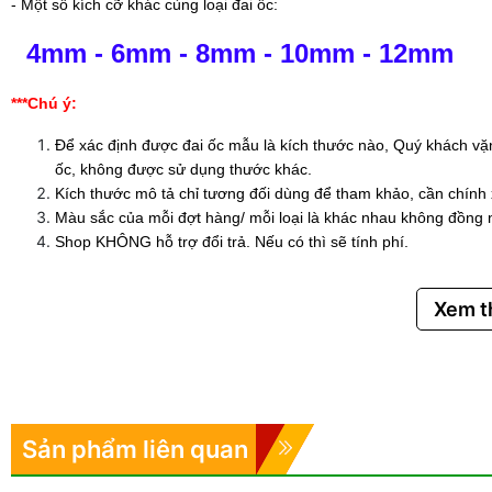
- Một số kích cỡ khác cùng loại đai ốc:
4mm
-
6mm
-
8mm
-
10mm
-
12mm
***Chú ý:
Để xác định được đai ốc mẫu là kích thước nào, Quý khách vặ
ốc, không được sử dụng thước khác.
Kích thước mô tả chỉ tương đối dùng để tham khảo, cần chính
Màu sắc của mỗi đợt hàng/ mỗi loại là khác nhau không đồng 
Shop KHÔNG hỗ trợ đổi trả. Nếu có thì sẽ tính phí.
Xem 
Sản phẩm liên quan