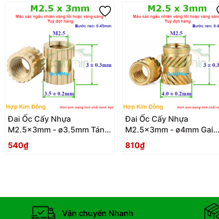
Đai Ốc Cấy Nhựa
Đai Ốc Cấy Nhựa
M2.5x3mm - ø3.5mm Tán
M2.5x3mm - ø4mm Gai
Đồng - Dai Oc Tan Dong
Nghiêng - Dai Oc Tan Ecu
540₫
810₫
Ecu Cay Nhua
Cay Nhua Gai Nghieng
Vận chuyển Nhanh