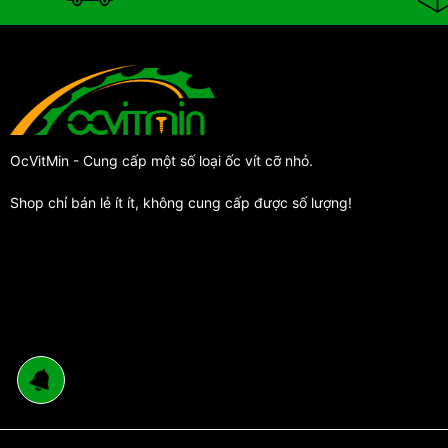
OcVitMin - Cung cấp một số loại ốc vít cỡ nhỏ.
Shop chỉ bán lẻ ít ít, không cung cấp được số lượng!