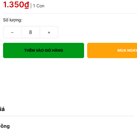
1.350₫
| 1 Con
Số lượng:
−
+
THÊM VÀO GIỎ HÀNG
MUA NGA
iá
Đồng