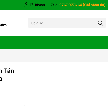
Tài khoản
Zalo:
0767 0776 64 (Chỉ nhắn tin)
hẩm
m Tán
a