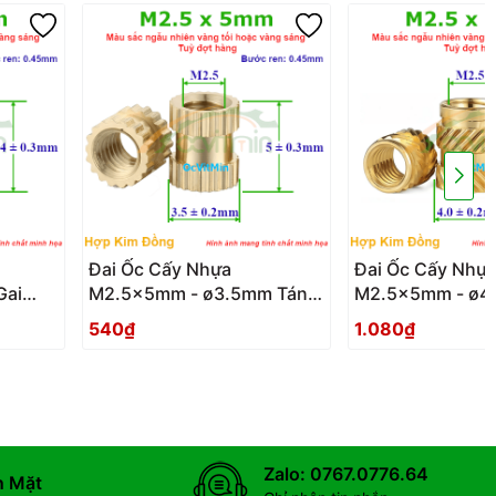
Đai Ốc Cấy Nhựa
Đai Ốc Cấy Nhự
Gai
M2.5x5mm - ø3.5mm Tán
M2.5x5mm - ø4
Đồng - Dai Oc Tan Dong
Nghiêng - Dai Oc Tan Ecu
540₫
1.080₫
ng
Ecu Cay Nhua
Cay Nhua Gai N
Zalo: 0767.0776.64
n Mặt