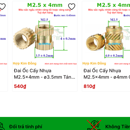
Đai Ốc Cấy Nhựa
Đai Ốc Cấy Nhựa
M2.5x4mm - ø3.5mm Tán
M2.5x4mm - ø4mm 
Đồng - Dai Oc Tan Dong
Nghiêng - Dai Oc Tan Ecu
540₫
810₫
Ecu Cay Nhua
Cay Nhua Gai Nghie
Đổi trả tính phí
Không Tiề