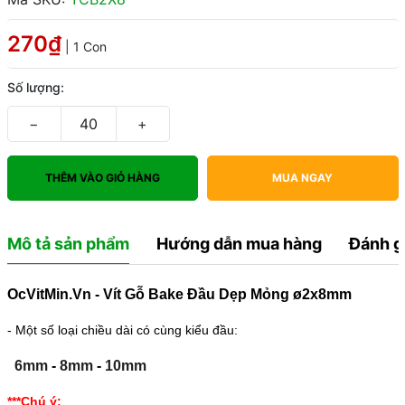
270₫
| 1 Con
Số lượng:
−
+
THÊM VÀO GIỎ HÀNG
MUA NGAY
Mô tả sản phẩm
Hướng dẫn mua hàng
Đánh g
OcVitMin.Vn - Vít Gỗ Bake Đầu Dẹp Mỏng ø2x8mm
- Một số loại chiều dài có cùng kiểu đầu:
6mm
-
8mm
-
10mm
***Chú ý: