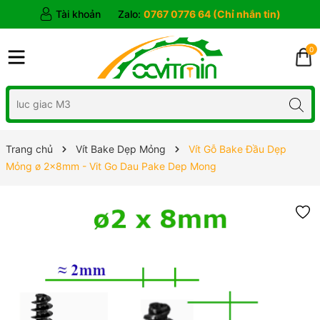
Tài khoản
Zalo:
0767 0776 64 (Chỉ nhắn tin)
0
Trang chủ
Vít Bake Dẹp Mỏng
Vít Gỗ Bake Đầu Dẹp
Mỏng ø 2x8mm - Vit Go Dau Pake Dep Mong