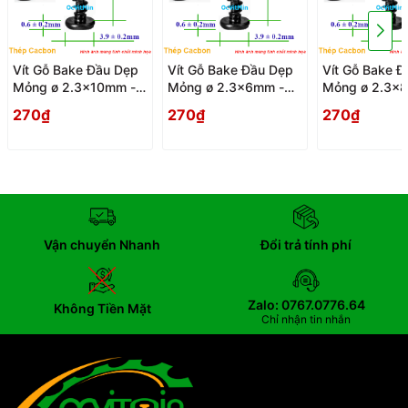
Vít Gỗ Bake Đầu Dẹp
Vít Gỗ Bake Đầu Dẹp
Vít Gỗ Bake Đ
Mỏng ø 2.3x10mm -
Mỏng ø 2.3x6mm -
Mỏng ø 2.3x
Vit Go Dau Pake Dep
Vit Go Dau Pake Dep
Vit Go Dau Pa
270₫
270₫
270₫
Mong
Mong
Mong
Vận chuyển Nhanh
Đổi trả tính phí
Zalo: 0767.0776.64
Không Tiền Mặt
Chỉ nhận tin nhắn