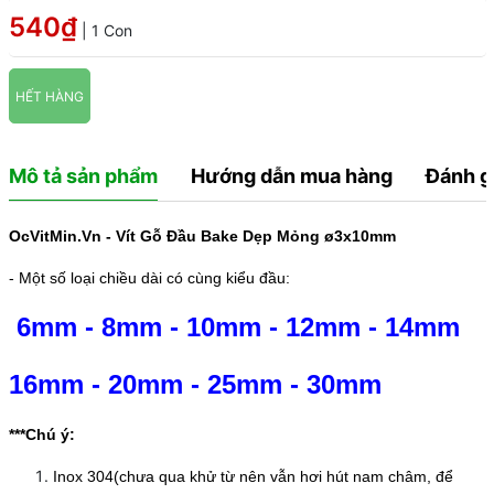
540₫
| 1 Con
HẾT HÀNG
Mô tả sản phẩm
Hướng dẫn mua hàng
Đánh g
OcVitMin.Vn - Vít Gỗ Đầu Bake Dẹp Mỏng ø3x10mm
- Một số loại chiều dài có cùng kiểu đầu:
6mm
-
8mm
-
10mm
-
12mm
-
14mm
16mm
-
20mm
-
25mm
-
30mm
***Chú ý:
Inox 304(chưa qua khử từ nên vẫn hơi hút nam châm, để