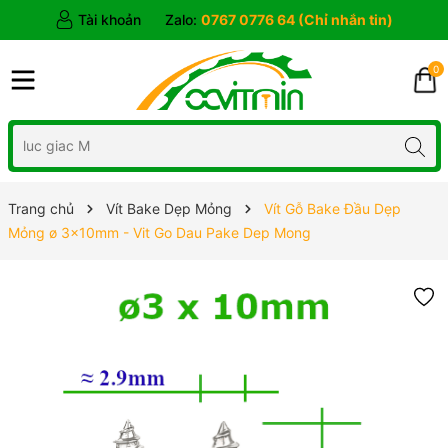
Tài khoản
Zalo:
0767 0776 64 (Chỉ nhắn tin)
0
Trang chủ
Vít Bake Dẹp Mỏng
Vít Gỗ Bake Đầu Dẹp
Mỏng ø 3x10mm - Vit Go Dau Pake Dep Mong