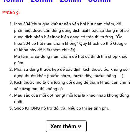
***Chú ý:
Inox 304(chưa qua khử từ nên vẫn hơi hút nam châm, để
phân biệt được cần dùng dung dịch axit hoặc sử dụng một số
dung dịch phân biệt inox hiện đang có trên thị trường. "Ốc
Inox 304 có hút nam châm không" Quý khách có thể Google
từ khóa này để biết thêm chi tiết).
Mà túm lại sử dụng nam châm để hút ốc thì đi tìm shop khác
giùm.
Phải sử dụng thước kẹp để xác định kích thước ốc, không sử
dụng thước khác (thước nhựa, thước dây, thước thẳng.....)
Kích thước mô tả chỉ tương đối dùng để tham khảo, cần chính
xác từng mm thì không có.
Màu sắc của mỗi đợt hàng/ mỗi loại là khác nhau không đồng
nhất.
Shop KHÔNG hỗ trợ đổi trả. Nếu có thì sẽ tính phí.
Xem thêm