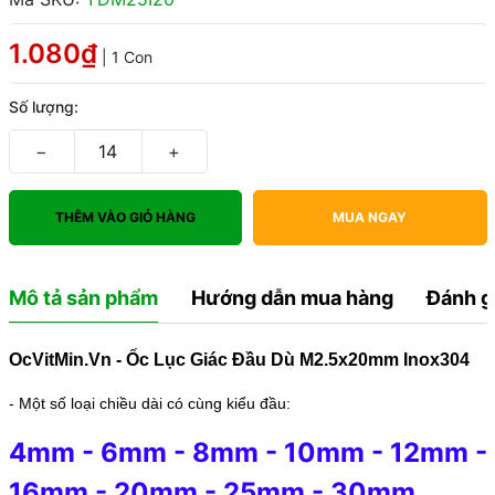
1.080₫
| 1 Con
Số lượng:
−
+
THÊM VÀO GIỎ HÀNG
MUA NGAY
Mô tả sản phẩm
Hướng dẫn mua hàng
Đánh g
OcVitMin.Vn - Ốc Lục Giác Đầu Dù M2.5x20mm Inox304
- Một số loại chiều dài có cùng kiểu đầu:
4mm
-
6mm
-
8mm
-
10mm
-
12mm
-
16mm
-
20mm
-
25mm
-
30mm