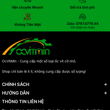
Vận chuyển Nhanh
Đổi trả tính phí
Zalo: 0767.0776.64
Không Tiền Mặt
Chỉ nhận tin nhắn
OcVitMin - Cung cấp một số loại ốc vít cỡ nhỏ.
Shop chỉ bán lẻ ít ít, không cung cấp được số lượng!
CHÍNH SÁCH
HƯỚNG DẪN
THÔNG TIN LIÊN HỆ